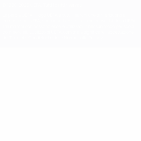
© 1998-2026 UEFA. Tutti i diritti riservati
La parola UEFA, il logo UEFA e tutti i marchi che si riferiscono a
competizioni UEFA, sono marchi registrati e/o copyright della UEFA.
Tali marchi non possono essere utilizzati in nessun modo per scopi
commerciali. L'utilizzo di UEFA.com sta a significare l'accettazione
dei Termini e Condizioni e delle Norme sulla Privacy.