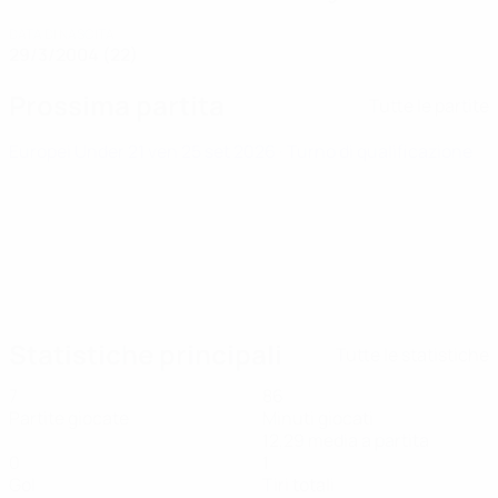
DATA DI NASCITA
29/3/2004 (22)
Prossima partita
Tutte le partite
Europei Under 21
ven 25 set 2026
· Turno di qualificazione
Statistiche principali
Tutte le statistiche
7
86
Partite giocate
Minuti giocati
12,29 media a partita
0
1
Gol
Tiri totali