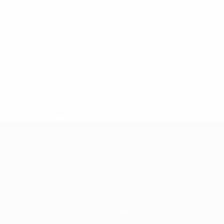
0,15 media a partita
0
1
Assist
Cartellini gialli
0,15 media a partita
0
Cartellini rossi
* Sospesa fino a nuovo avviso. <a
href='https://it.uefa.com/insideuefa/mediaservices/media
148df62d7eb6-64dbbd01b1cf-1000--fifa-uefa-
sospendono-nazionali-e-club-russi-da-tutte-le-
competi/'>Altre informazioni</a>
Campionati Europei UEFA Unde
Partite
Notizie
Gironi
Storia
Video
Dettagli
Stat.
Negozio