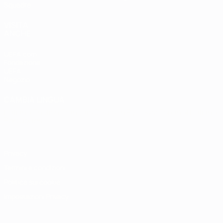
Squadre
VISITA
ANCHE
UEFA.com
Fondazione
UEFA
Negozio
CAMBIA LINGUA
Italiano
English
Français
Deutsch
Русский
Español
Italiano
Português
Privacy
Termini e condizioni
Politica sui cookie
Impostazioni Privacy