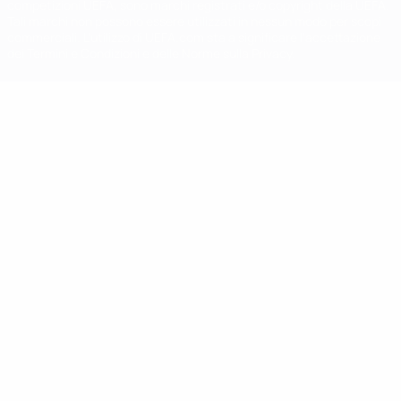
competizioni UEFA, sono marchi registrati e/o copyright della UEFA.
Tali marchi non possono essere utilizzati in nessun modo per scopi
commerciali. L'utilizzo di UEFA.com sta a significare l'accettazione
dei Termini e Condizioni e delle Norme sulla Privacy.