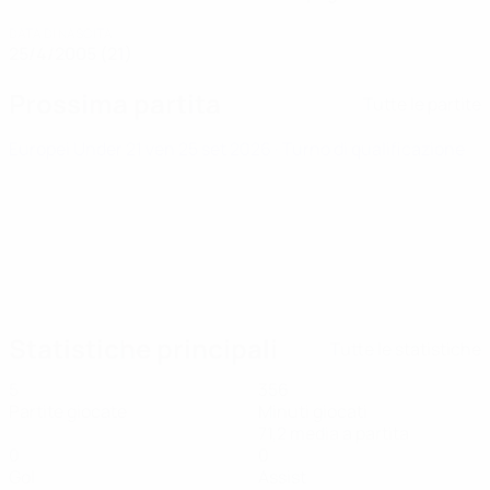
DATA DI NASCITA
25/4/2005 (21)
Prossima partita
Tutte le partite
Europei Under 21
ven 25 set 2026
· Turno di qualificazione
Statistiche principali
Tutte le statistiche
5
356
Partite giocate
Minuti giocati
71,2 media a partita
0
0
Gol
Assist