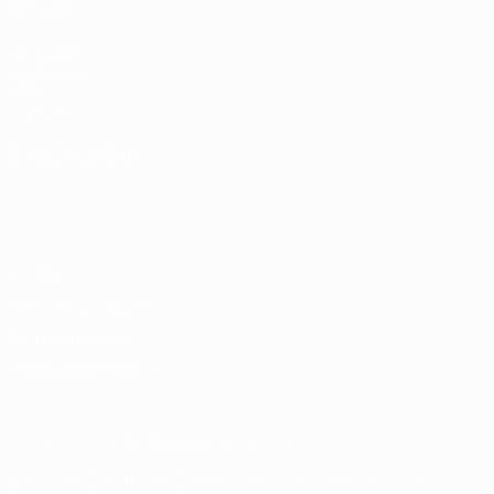
ANCHE
UEFA.com
Fondazione
UEFA
Negozio
CAMBIA LINGUA
Italiano
English
Français
Deutsch
Русский
Español
Italiano
Português
Privacy
Termini e condizioni
Politica sui cookie
Impostazioni Privacy
© 1998-2026 UEFA. Tutti i diritti riservati
La parola UEFA, il logo UEFA e tutti i marchi che si riferiscono a