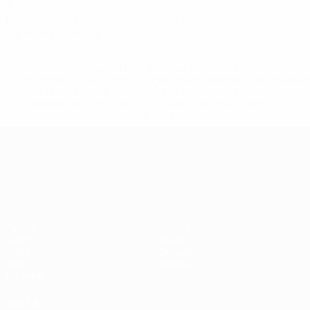
4
0
Cartellini gialli
Cartellini rossi
0,8 media a partita
* Sospesa fino a nuovo avviso. <a
href='https://it.uefa.com/insideuefa/mediaservices/media
148df62d7eb6-64dbbd01b1cf-1000--fifa-uefa-
sospendono-nazionali-e-club-russi-da-tutte-le-
competi/'>Altre informazioni</a>
Campionati Europei UEFA Unde
Partite
Notizie
Gironi
Storia
Video
Dettagli
Stat.
Negozio
Squadre
VISITA