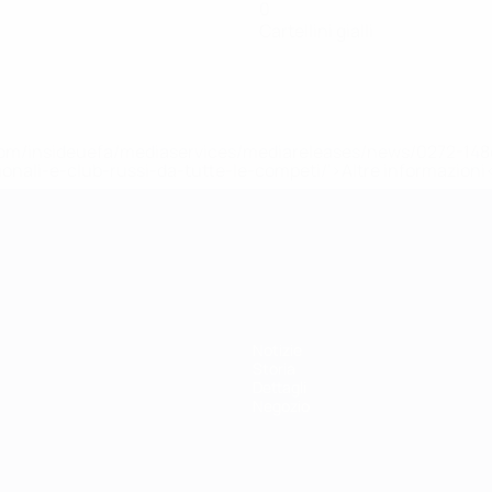
0
Cartellini gialli
efa.com/insideuefa/mediaservices/mediareleases/news/0272-
ionali-e-club-russi-da-tutte-le-competi/'>Altre informazioni
r 21
Notizie
Storia
Dettagli
Negozio