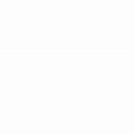
148df62d7eb6-64dbbd01b1cf-1000--fifa-uefa-sospendono-
</a>