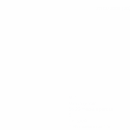
27/12/2005 (20
DATA DI NASCITA
457
Minuti giocati
65,29 media a partita
6
Tiri totali
0,86 media a partita