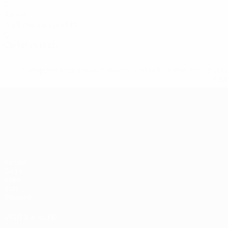
2
Assist
0,29 media a partita
0
Cartellini rossi
* Sospesa fino a nuovo avviso. <a href='https://it.u
naz
Campionati Europei UEFA Unde
Partite
Gironi
Video
Stat.
Squadre
VISITA ANCHE