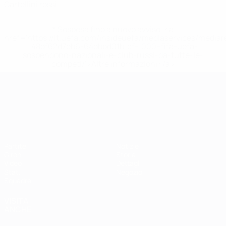
Cartellini rossi
* Sospesa fino a nuovo avviso. <a
href='https://it.uefa.com/insideuefa/mediaservices/media
148df62d7eb6-64dbbd01b1cf-1000--fifa-uefa-
sospendono-nazionali-e-club-russi-da-tutte-le-
competi/'>Altre informazioni</a>
Campionati Europei UEFA Unde
Partite
Notizie
Gironi
Storia
Video
Dettagli
Stat.
Negozio
Squadre
VISITA
ANCHE