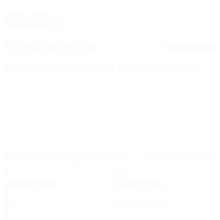
DATA DI NASCITA
26/4/2004 (22)
Prossima partita
Tutte le partite
Europei Under 21
gio 1 ott 2026
· Turno di qualificazione
Statistiche principali
Tutte le statistiche
1
45
Partite giocate
Minuti giocati
0
1
Gol
Cartellini gialli
0