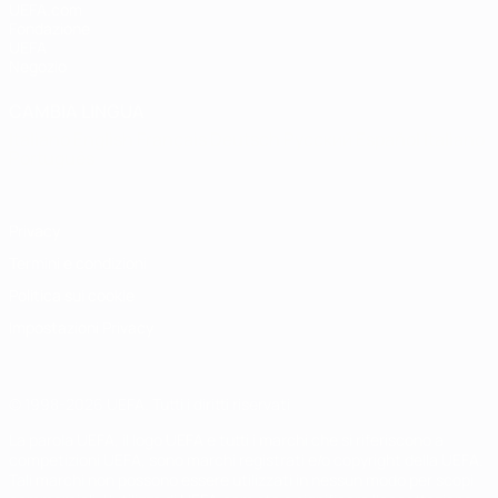
UEFA.com
Fondazione
UEFA
Negozio
CAMBIA LINGUA
Italiano
English
Français
Deutsch
Русский
Español
Italiano
Português
Privacy
Termini e condizioni
Politica sui cookie
Impostazioni Privacy
© 1998-2026 UEFA. Tutti i diritti riservati
La parola UEFA, il logo UEFA e tutti i marchi che si riferiscono a
competizioni UEFA, sono marchi registrati e/o copyright della UEFA.
Tali marchi non possono essere utilizzati in nessun modo per scopi