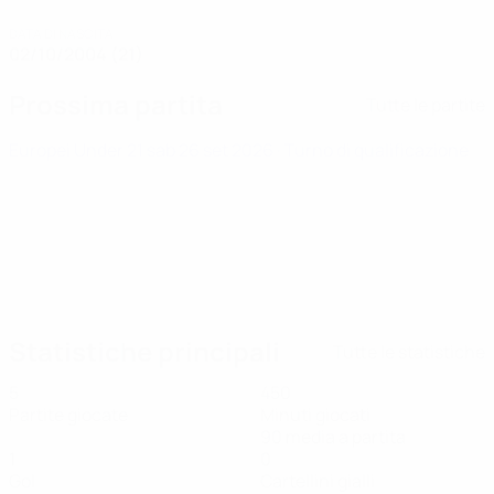
DATA DI NASCITA
02/10/2004 (21)
Prossima partita
Tutte le partite
Europei Under 21
sab 26 set 2026
· Turno di qualificazione
Statistiche principali
Tutte le statistiche
5
450
Partite giocate
Minuti giocati
90 media a partita
1
0
Gol
Cartellini gialli