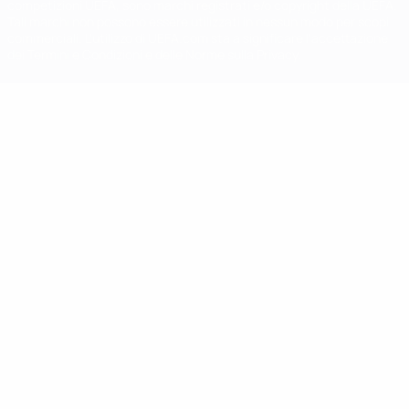
competizioni UEFA, sono marchi registrati e/o copyright della UEFA.
Tali marchi non possono essere utilizzati in nessun modo per scopi
commerciali. L'utilizzo di UEFA.com sta a significare l'accettazione
dei Termini e Condizioni e delle Norme sulla Privacy.