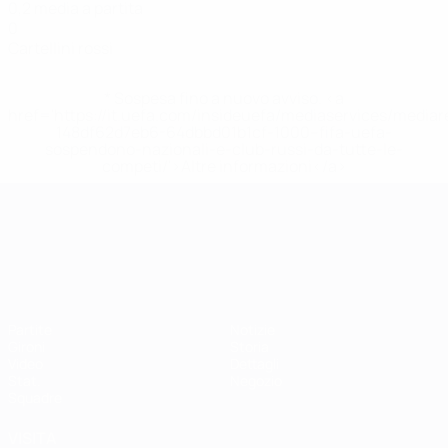
0,2 media a partita
0
Cartellini rossi
* Sospesa fino a nuovo avviso. <a
href='https://it.uefa.com/insideuefa/mediaservices/media
148df62d7eb6-64dbbd01b1cf-1000--fifa-uefa-
sospendono-nazionali-e-club-russi-da-tutte-le-
competi/'>Altre informazioni</a>
Campionati Europei UEFA Unde
Partite
Notizie
Gironi
Storia
Video
Dettagli
Stat.
Negozio
Squadre
VISITA