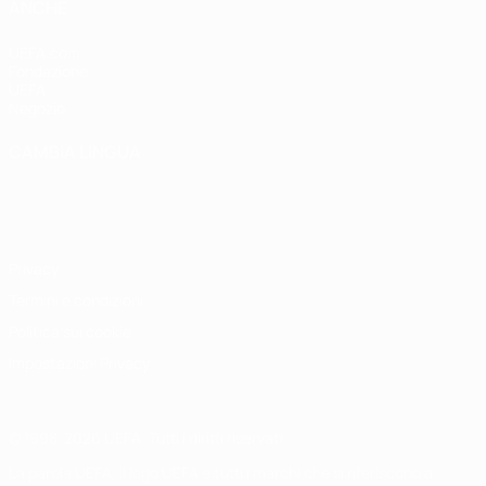
ANCHE
UEFA.com
Fondazione
UEFA
Negozio
CAMBIA LINGUA
Italiano
English
Français
Deutsch
Русский
Español
Italiano
Português
Privacy
Termini e condizioni
Politica sui cookie
Impostazioni Privacy
© 1998-2026 UEFA. Tutti i diritti riservati
La parola UEFA, il logo UEFA e tutti i marchi che si riferiscono a