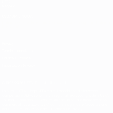
UEFA
Negozio
CAMBIA LINGUA
Italiano
English
Français
Deutsch
Русский
Español
Italiano
Português
Privacy
Termini e condizioni
Politica sui cookie
Impostazioni Privacy
© 1998-2026 UEFA. Tutti i diritti riservati
La parola UEFA, il logo UEFA e tutti i marchi che si riferiscono a
competizioni UEFA, sono marchi registrati e/o copyright della UEFA.
Tali marchi non possono essere utilizzati in nessun modo per scopi
commerciali. L'utilizzo di UEFA.com sta a significare l'accettazione
dei Termini e Condizioni e delle Norme sulla Privacy.