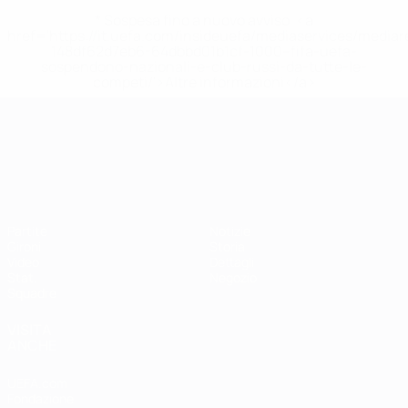
* Sospesa fino a nuovo avviso. <a
href='https://it.uefa.com/insideuefa/mediaservices/media
148df62d7eb6-64dbbd01b1cf-1000--fifa-uefa-
sospendono-nazionali-e-club-russi-da-tutte-le-
competi/'>Altre informazioni</a>
Campionati Europei UEFA Unde
Partite
Notizie
Gironi
Storia
Video
Dettagli
Stat.
Negozio
Squadre
VISITA
ANCHE
UEFA.com
Fondazione