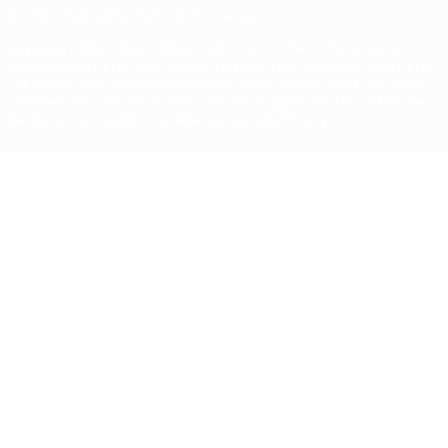
© 1998-2026 UEFA. Tutti i diritti riservati
La parola UEFA, il logo UEFA e tutti i marchi che si riferiscono a
competizioni UEFA, sono marchi registrati e/o copyright della UEFA.
Tali marchi non possono essere utilizzati in nessun modo per scopi
commerciali. L'utilizzo di UEFA.com sta a significare l'accettazione
dei Termini e Condizioni e delle Norme sulla Privacy.