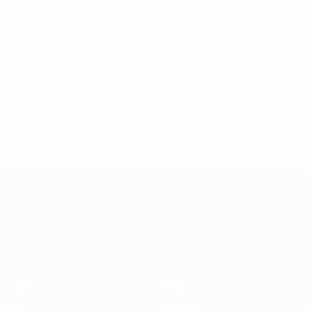
Gol
Tiri totali
0,25 media a partita
0
0
Assist
Cartellini gialli
0
Cartellini rossi
* Sospesa fino a nuovo avviso. <a
href='https://it.uefa.com/insideuefa/mediaservices/media
148df62d7eb6-64dbbd01b1cf-1000--fifa-uefa-
sospendono-nazionali-e-club-russi-da-tutte-le-
competi/'>Altre informazioni</a>
Campionati Europei UEFA Unde
Partite
Notizie
Gironi
Storia
Video
Dettagli
Stat.
Negozio