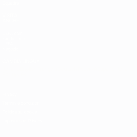
Squadre
VISITA
ANCHE
UEFA.com
Fondazione
UEFA
Negozio
CAMBIA LINGUA
Italiano
English
Français
Deutsch
Русский
Español
Italiano
Português
Privacy
Termini e condizioni
Politica sui cookie
Impostazioni Privacy