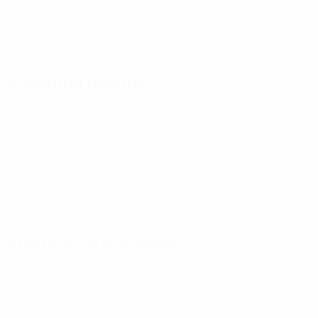
10
Lettonia
NUMERO IN NAZIONALE
PAESE
DATA DI NASCITA
03/7/2006 (20)
Prossima partita
Tutte le partite
Europei Under 21
sab 26 set 2026
· Turno di qualificazione
Statistiche principali
Tutte le statistiche
4
101
Partite giocate
Minuti giocati
25,25 media a partita
0
1