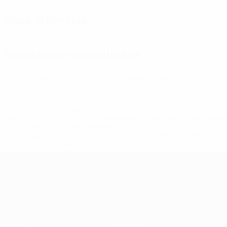
Fase difensiva
Situazione disciplinare
1
0
Cartellini gialli
Cartellini rossi
* Sospesa fino a nuovo avviso. <a
href='https://it.uefa.com/insideuefa/mediaservices/media
148df62d7eb6-64dbbd01b1cf-1000--fifa-uefa-
sospendono-nazionali-e-club-russi-da-tutte-le-
competi/'>Altre informazioni</a>
Campionati Europei UEFA Unde
Partite
Notizie