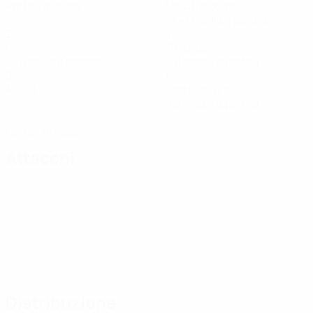
Partite giocate
Minuti giocati
74,41 media a partita
2
4
Gol
Tiri totali
0,4 media a partita
0,8 media a partita
0
1
Assist
Cartellini gialli
0,2 media a partita
0
Cartellini rossi
Attacchi
Distribuzione