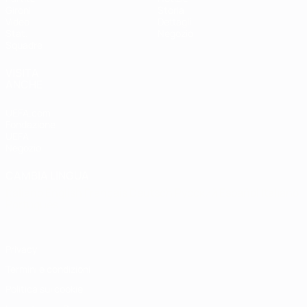
Gironi
Storia
Video
Dettagli
Stat.
Negozio
Squadre
VISITA
ANCHE
UEFA.com
Fondazione
UEFA
Negozio
CAMBIA LINGUA
Italiano
English
Français
Deutsch
Русский
Español
Italiano
Português
Privacy
Termini e condizioni
Politica sui cookie