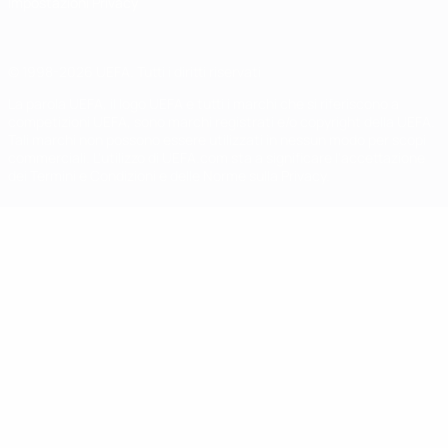
Impostazioni Privacy
© 1998-2026 UEFA. Tutti i diritti riservati
La parola UEFA, il logo UEFA e tutti i marchi che si riferiscono a
competizioni UEFA, sono marchi registrati e/o copyright della UEFA.
Tali marchi non possono essere utilizzati in nessun modo per scopi
commerciali. L'utilizzo di UEFA.com sta a significare l'accettazione
dei Termini e Condizioni e delle Norme sulla Privacy.