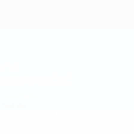
Passa
al
contenuto
principale
Campionati Europei UEFA Under 21
GAL
Gal Kranjčič Stat. 2027
KRANJČIČ
Slovenia
Domžale
Confronta
Sommario
Statistiche
Partite