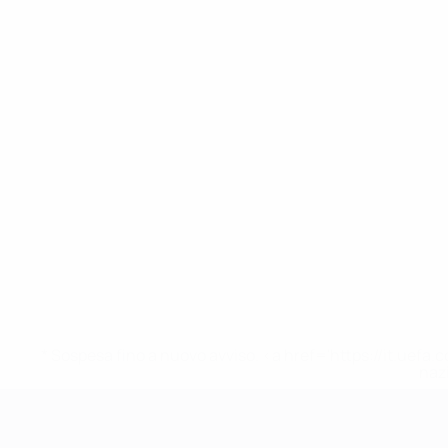
* Sospesa fino a nuovo avviso. <a href='https://it.u
naz
Campionati Europei UEFA Unde