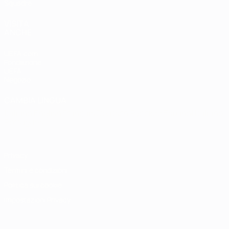
Squadre
VISITA
ANCHE
UEFA.com
Fondazione
UEFA
Negozio
CAMBIA LINGUA
Italiano
English
Français
Deutsch
Русский
Español
Italiano
Português
Privacy
Termini e condizioni
Politica sui cookie
Impostazioni Privacy