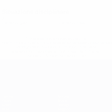
Situazione disciplinare
2
0
Cartellini gialli
Cartellini rossi
* Sospesa fino a nuovo avviso. <a
href='https://it.uefa.com/insideuefa/mediaservices/media
148df62d7eb6-64dbbd01b1cf-1000--fifa-uefa-
sospendono-nazionali-e-club-russi-da-tutte-le-
competi/'>Altre informazioni</a>
Campionati Europei UEFA Unde
Partite
Notizie
Gironi
Storia
Video
Dettagli
Stat.
Negozio