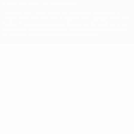
© 1998-2026 UEFA. Tutti i diritti riservati
La parola UEFA, il logo UEFA e tutti i marchi che si riferiscono a
competizioni UEFA, sono marchi registrati e/o copyright della UEFA.
Tali marchi non possono essere utilizzati in nessun modo per scopi
commerciali. L'utilizzo di UEFA.com sta a significare l'accettazione
dei Termini e Condizioni e delle Norme sulla Privacy.