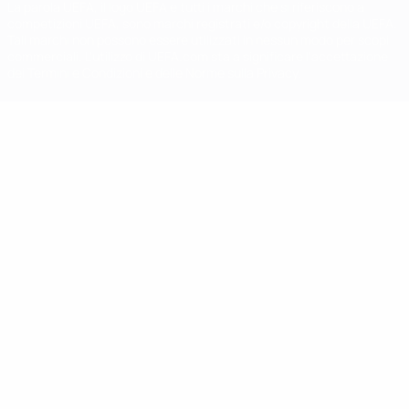
La parola UEFA, il logo UEFA e tutti i marchi che si riferiscono a
competizioni UEFA, sono marchi registrati e/o copyright della UEFA.
Tali marchi non possono essere utilizzati in nessun modo per scopi
commerciali. L'utilizzo di UEFA.com sta a significare l'accettazione
dei Termini e Condizioni e delle Norme sulla Privacy.