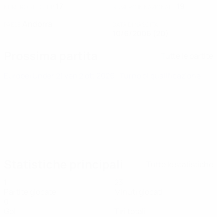
17
19
NUMERO NEL CLUB
NUMERO IN NAZIONALE
Andorra
PAESE
DATA DI NASCITA
10/6/2006 (20)
Prossima partita
Tutte le partite
Europei Under 21
ven 2 ott 2026
· Turno di qualificazione
Statistiche principali
Tutte le statistiche
1
23
Partite giocate
Minuti giocati
0
1
Gol
Tiri totali