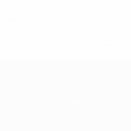
0
0
Assist
Cartellini gialli
0
Cartellini rossi
* Sospesa fino a nuovo avviso. <a
href='https://it.uefa.com/insideuefa/mediaservices/media
148df62d7eb6-64dbbd01b1cf-1000--fifa-uefa-
sospendono-nazionali-e-club-russi-da-tutte-le-
competi/'>Altre informazioni</a>
Campionati Europei UEFA Unde
Partite
Notizie
Gironi
Storia
Video
Dettagli
Stat.
Negozio
Squadre