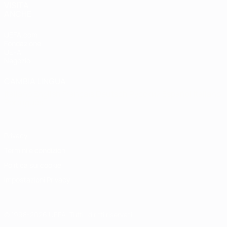
VISITA
ANCHE
UEFA.com
Fondazione
UEFA
Negozio
CAMBIA LINGUA
Italiano
English
Français
Deutsch
Русский
Español
Italiano
Português
Privacy
Termini e condizioni
Politica sui cookie
Impostazioni Privacy
© 1998-2026 UEFA. Tutti i diritti riservati