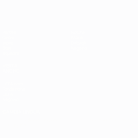
Partite
Notizie
Gironi
Storia
Video
Dettagli
Stat.
Negozio
Squadre
VISITA
ANCHE
UEFA.com
Fondazione
UEFA
Negozio
CAMBIA LINGUA
Italiano
English
Français
Deutsch
Русский
Español
Italiano
Português