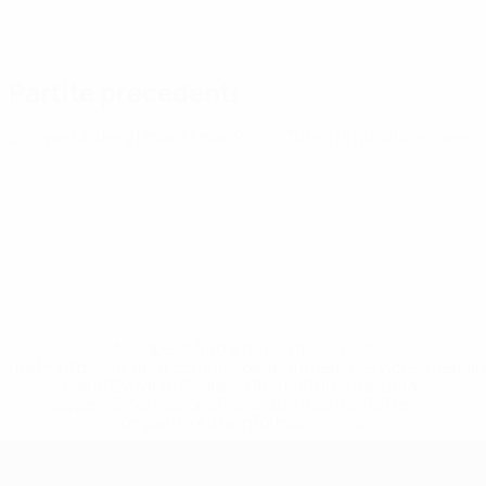
Partite precedenti
Europei Under 21
mar 31 mar 2026
· Turno di qualificazione
* Sospesa fino a nuovo avviso. <a
href='https://it.uefa.com/insideuefa/mediaservices/media
148df62d7eb6-64dbbd01b1cf-1000--fifa-uefa-
sospendono-nazionali-e-club-russi-da-tutte-le-
competi/'>Altre informazioni</a>
Campionati Europei UEFA Unde