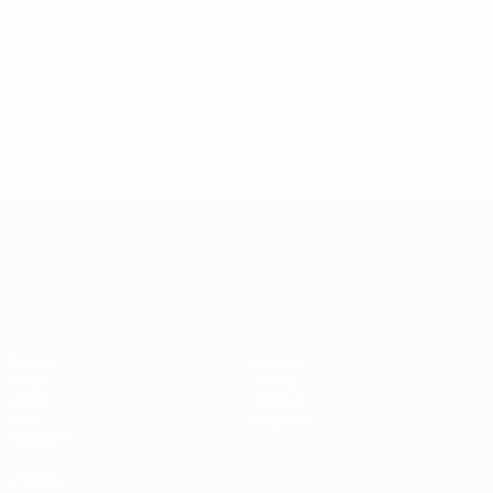
Gol
Assist
0
0
Cartellini gialli
Cartellini rossi
* Sospesa fino a nuovo avviso. <a
href='https://it.uefa.com/insideuefa/mediaservices/media
148df62d7eb6-64dbbd01b1cf-1000--fifa-uefa-
sospendono-nazionali-e-club-russi-da-tutte-le-
competi/'>Altre informazioni</a>
Campionati Europei UEFA Unde
Partite
Notizie
Gironi
Storia
Video
Dettagli
Stat.
Negozio
Squadre
VISITA