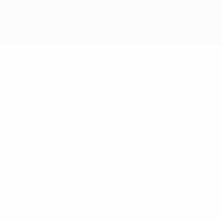
competizioni UEFA, sono marchi registrati e/o copyright della UEFA.
Tali marchi non possono essere utilizzati in nessun modo per scopi
commerciali. L'utilizzo di UEFA.com sta a significare l'accettazione
dei Termini e Condizioni e delle Norme sulla Privacy.