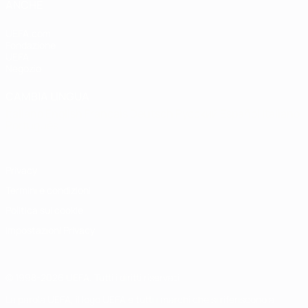
ANCHE
UEFA.com
Fondazione
UEFA
Negozio
CAMBIA LINGUA
Italiano
English
Français
Deutsch
Русский
Español
Italiano
Português
Privacy
Termini e condizioni
Politica sui cookie
Impostazioni Privacy
© 1998-2026 UEFA. Tutti i diritti riservati
La parola UEFA, il logo UEFA e tutti i marchi che si riferiscono a