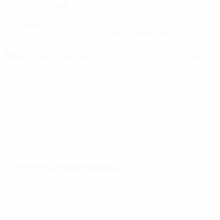
29
19
NUMERO NEL CLUB
NUMERO IN NAZIONALE
Gibilterra
PAESE
DATA DI NASCITA
27/2/2006 (20)
Prossima partita
Tutte le partite
Europei Under 21
mer 30 set 2026
· Turno di qualificazione
Statistiche principali
Tutte le statistiche
5
229
Partite giocate
Minuti giocati
32,72 media a partita
0
0