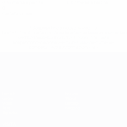
0,34 media a partita
0,67 media a partita
0
Cartellini rossi
* Sospesa fino a nuovo avviso. <a
href='https://it.uefa.com/insideuefa/mediaservices/media
148df62d7eb6-64dbbd01b1cf-1000--fifa-uefa-
sospendono-nazionali-e-club-russi-da-tutte-le-
competi/'>Altre informazioni</a>
Campionati Europei UEFA Unde
Partite
Notizie
Gironi
Storia
Video
Dettagli
Stat.
Negozio
Squadre
VISITA