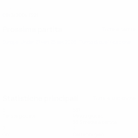
DATA DI NASCITA
09/3/2004 (22)
Prossima partita
Tutte le partite
Europei Under 21
ven 25 set 2026
· Turno di qualificazione
Statistiche principali
Tutte le statistiche
6
531
Partite giocate
Minuti giocati
88,5 media a partita
2
4
Gol
Cartellini gialli