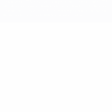
competizioni UEFA, sono marchi registrati e/o copyright della UEFA.
Tali marchi non possono essere utilizzati in nessun modo per scopi
commerciali. L'utilizzo di UEFA.com sta a significare l'accettazione
dei Termini e Condizioni e delle Norme sulla Privacy.