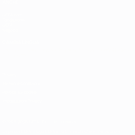
ANCHE
UEFA.com
Fondazione
UEFA
Negozio
CAMBIA LINGUA
Italiano
English
Français
Deutsch
Русский
Español
Italiano
Português
Privacy
Termini e condizioni
Politica sui cookie
Impostazioni Privacy
© 1998-2026 UEFA. Tutti i diritti riservati
La parola UEFA, il logo UEFA e tutti i marchi che si riferiscono a