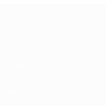
naz
Campionati Europei UEFA Unde
Partite
Gironi
Video
Stat.
Squadre
VISITA ANCHE
UEFA.com
Fondazione UEFA
Negozio
CAMBIA LINGUA
Italiano
English
Français
Deutsch
Русский
Español
Italiano
P