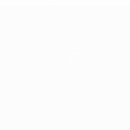
ionali-e-club-russi-da-tutte-le-competi/'>Altre informazioni
r 21
Notizie
Storia
Dettagli
Negozio
ortuguês