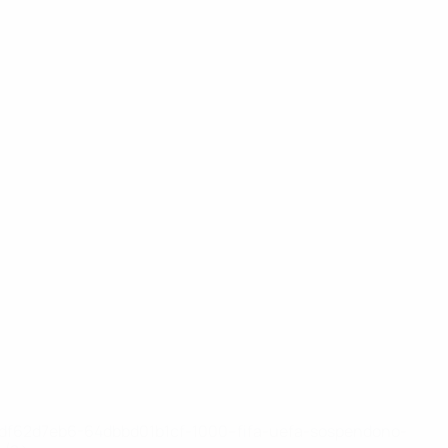
148df62d7eb6-64dbbd01b1cf-1000--fifa-uefa-sospendono-