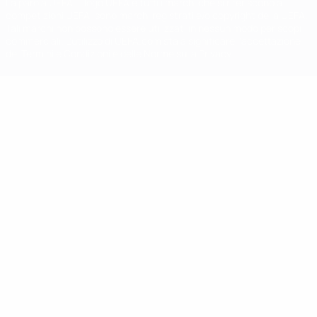
La parola UEFA, il logo UEFA e tutti i marchi che si riferiscono a
competizioni UEFA, sono marchi registrati e/o copyright della UEFA.
Tali marchi non possono essere utilizzati in nessun modo per scopi
commerciali. L'utilizzo di UEFA.com sta a significare l'accettazione
dei Termini e Condizioni e delle Norme sulla Privacy.