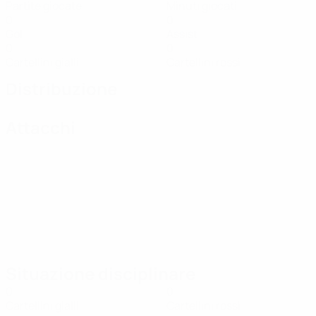
Partite giocate
Minuti giocati
0
0
Gol
Assist
0
0
Cartellini gialli
Cartellini rossi
Distribuzione
Attacchi
Situazione disciplinare
0
0
Cartellini gialli
Cartellini rossi