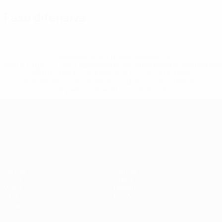
Fase difensiva
* Sospesa fino a nuovo avviso. <a
href='https://it.uefa.com/insideuefa/mediaservices/media
148df62d7eb6-64dbbd01b1cf-1000--fifa-uefa-
sospendono-nazionali-e-club-russi-da-tutte-le-
competi/'>Altre informazioni</a>
Campionati Europei UEFA Unde
Partite
Notizie
Gironi
Storia
Video
Dettagli
Stat.
Negozio
Squadre