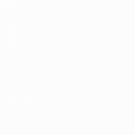
VISITA
ANCHE
UEFA.com
Fondazione
UEFA
Negozio
CAMBIA LINGUA
Italiano
English
Français
Deutsch
Русский
Español
Italiano
Português
Privacy
Termini e condizioni
Politica sui cookie
Impostazioni Privacy
© 1998-2026 UEFA. Tutti i diritti riservati