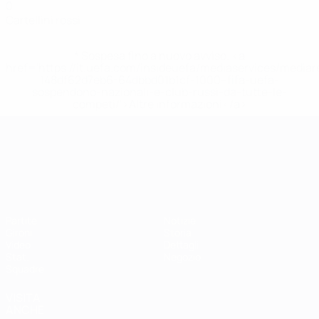
0
Cartellini rossi
* Sospesa fino a nuovo avviso. <a
href='https://it.uefa.com/insideuefa/mediaservices/media
148df62d7eb6-64dbbd01b1cf-1000--fifa-uefa-
sospendono-nazionali-e-club-russi-da-tutte-le-
competi/'>Altre informazioni</a>
Campionati Europei UEFA Unde
Partite
Notizie
Gironi
Storia
Video
Dettagli
Stat.
Negozio
Squadre
VISITA
ANCHE