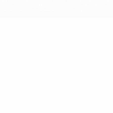
Tali marchi non possono essere utilizzati in nessun modo per scopi
commerciali. L'utilizzo di UEFA.com sta a significare l'accettazione
dei Termini e Condizioni e delle Norme sulla Privacy.