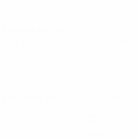
DATA DI NASCITA
01/12/2005 (20)
Prossima partita
Tutte le partite
Europei Under 21
sab 26 set 2026
· Turno di qualificazione
Statistiche principali
Tutte le statistiche
3
270
Partite giocate
Minuti giocati
45 media a partita
0
0
Gol
Cartellini gialli