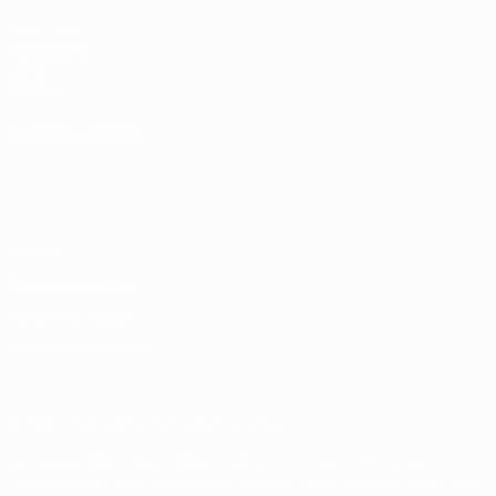
UEFA.com
Fondazione
UEFA
Negozio
CAMBIA LINGUA
Italiano
English
Français
Deutsch
Русский
Español
Italiano
Português
Privacy
Termini e condizioni
Politica sui cookie
Impostazioni Privacy
© 1998-2026 UEFA. Tutti i diritti riservati
La parola UEFA, il logo UEFA e tutti i marchi che si riferiscono a
competizioni UEFA, sono marchi registrati e/o copyright della UEFA.