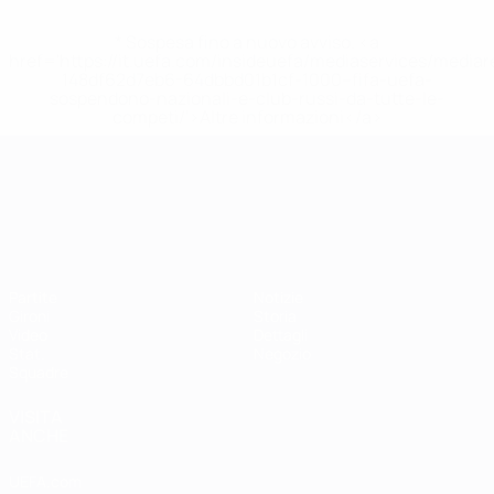
* Sospesa fino a nuovo avviso. <a
href='https://it.uefa.com/insideuefa/mediaservices/media
148df62d7eb6-64dbbd01b1cf-1000--fifa-uefa-
sospendono-nazionali-e-club-russi-da-tutte-le-
competi/'>Altre informazioni</a>
Campionati Europei UEFA Unde
Partite
Notizie
Gironi
Storia
Video
Dettagli
Stat.
Negozio
Squadre
VISITA
ANCHE
UEFA.com