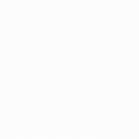
Fondazione
UEFA
Negozio
CAMBIA LINGUA
Italiano
English
Français
Deutsch
Русский
Español
Italiano
Português
Privacy
Termini e condizioni
Politica sui cookie
Impostazioni Privacy
© 1998-2026 UEFA. Tutti i diritti riservati
La parola UEFA, il logo UEFA e tutti i marchi che si riferiscono a
competizioni UEFA, sono marchi registrati e/o copyright della UEFA.
Tali marchi non possono essere utilizzati in nessun modo per scopi
commerciali. L'utilizzo di UEFA.com sta a significare l'accettazione
dei Termini e Condizioni e delle Norme sulla Privacy.