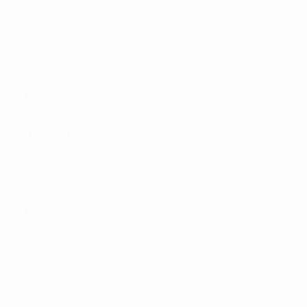
Partite
Gironi
Video
Stat.
Squadre
VISITA ANCHE
UEFA.com
Fondazione UEFA
Negozio
CAMBIA LINGUA
Italiano
English
Français
Deutsch
Русский
Español
Italiano
P
Privacy
Termini e condizioni