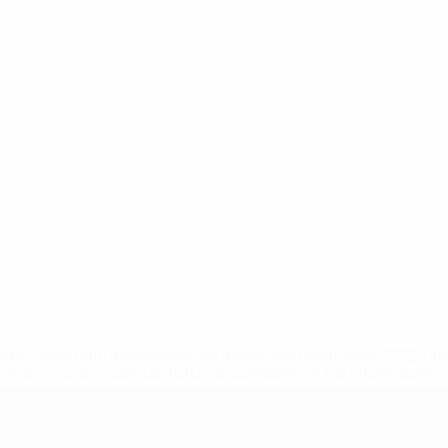
efa.com/insideuefa/mediaservices/mediareleases/news/0272-
ionali-e-club-russi-da-tutte-le-competi/'>Altre informazioni
r 21