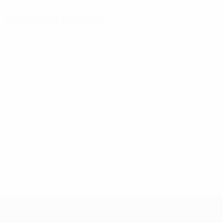
Prossima partita
Europei Under 21
ven 25 set 2026
· Turno di qualificazione
* Sospesa fino a nuovo avviso. <a href='https://it.u
naz
Campionati Europei UEFA Unde