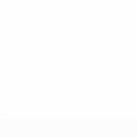
Tutte le partite
148df62d7eb6-64dbbd01b1cf-1000--fifa-uefa-sospendono-
</a>