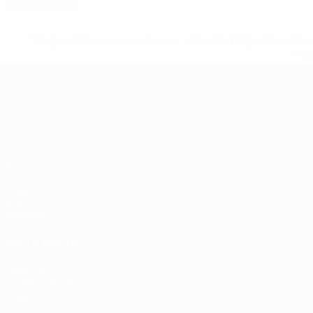
Cartellini rossi
* Sospesa fino a nuovo avviso. <a href='https://it.u
naz
Campionati Europei UEFA Unde
Partite
Gironi
Video
Stat.
Squadre
VISITA ANCHE
UEFA.com
Fondazione UEFA
Negozio