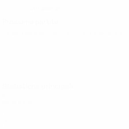
21/7/2005 (21)
DATA DI NASCITA
Prossima partita
Europei Under 21
ven 25 set 2026
· Turno di qualificazione
Statistiche principali
5
Partite giocate
0
Gol
0