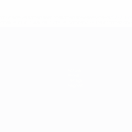
efa.com/insideuefa/mediaservices/mediareleases/news/0272-
ionali-e-club-russi-da-tutte-le-competi/'>Altre informazioni
r 21
Notizie
Storia
Dettagli
Negozio