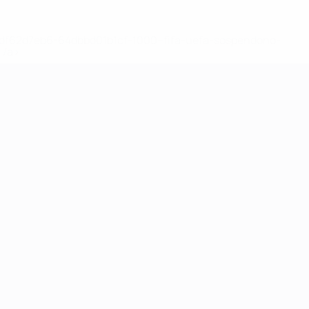
148df62d7eb6-64dbbd01b1cf-1000--fifa-uefa-sospendono-
</a>