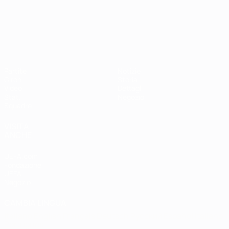
Campionati Europei UEFA Unde
Partite
Notizie
Gironi
Storia
Video
Dettagli
Stat.
Negozio
Squadre
VISITA
ANCHE
UEFA.com
Fondazione
UEFA
Negozio
CAMBIA LINGUA
Italiano
English
Français
Deutsch
Русский
Español
Italiano
Português