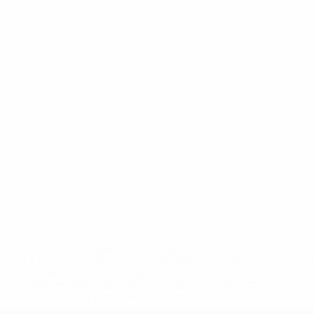
* Sospesa fino a nuovo avviso. <a
href='https://it.uefa.com/insideuefa/mediaservices/media
148df62d7eb6-64dbbd01b1cf-1000--fifa-uefa-
sospendono-nazionali-e-club-russi-da-tutte-le-
competi/'>Altre informazioni</a>