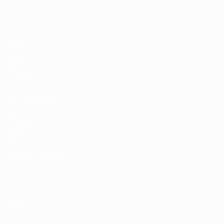
Partite
Gironi
Video
Stat.
Squadre
VISITA ANCHE
UEFA.com
Fondazione UEFA
Negozio
CAMBIA LINGUA
Italiano
English
Français
Deutsch
Русский
Español
Italiano
P
Privacy
Termini e condizioni