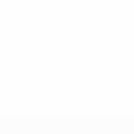
148df62d7eb6-64dbbd01b1cf-1000--fifa-uefa-sospendono-
</a>