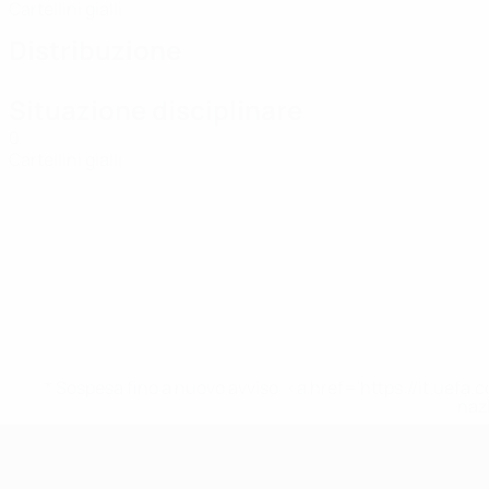
Cartellini gialli
Distribuzione
Situazione disciplinare
0
Cartellini gialli
* Sospesa fino a nuovo avviso. <a href='https://it.u
naz
Campionati Europei UEFA Unde