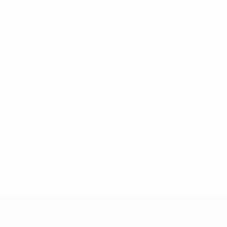
Cartellini rossi
0
Cartellini rossi
efa.com/insideuefa/mediaservices/mediareleases/news/0272-
ionali-e-club-russi-da-tutte-le-competi/'>Altre informazioni
r 21