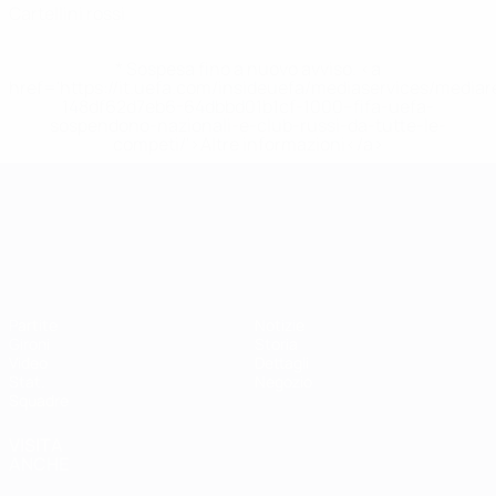
Cartellini rossi
* Sospesa fino a nuovo avviso. <a
href='https://it.uefa.com/insideuefa/mediaservices/media
148df62d7eb6-64dbbd01b1cf-1000--fifa-uefa-
sospendono-nazionali-e-club-russi-da-tutte-le-
competi/'>Altre informazioni</a>
Campionati Europei UEFA Unde
Partite
Notizie
Gironi
Storia
Video
Dettagli
Stat.
Negozio
Squadre
VISITA
ANCHE