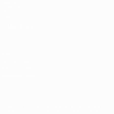
UEFA.com
Fondazione
UEFA
Negozio
CAMBIA LINGUA
Italiano
English
Français
Deutsch
Русский
Español
Italiano
Português
Privacy
Termini e condizioni
Politica sui cookie
Impostazioni Privacy
© 1998-2026 UEFA. Tutti i diritti riservati
La parola UEFA, il logo UEFA e tutti i marchi che si riferiscono a
competizioni UEFA, sono marchi registrati e/o copyright della UEFA.
Tali marchi non possono essere utilizzati in nessun modo per scopi