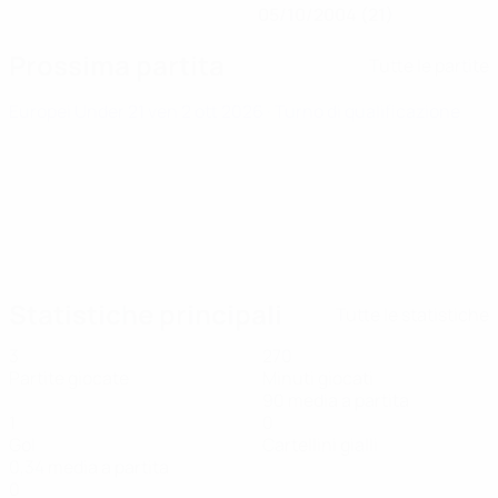
05/10/2004 (21)
Prossima partita
Tutte le partite
Europei Under 21
ven 2 ott 2026
· Turno di qualificazione
Statistiche principali
Tutte le statistiche
3
270
Partite giocate
Minuti giocati
90 media a partita
1
0
Gol
Cartellini gialli
0,34 media a partita
0