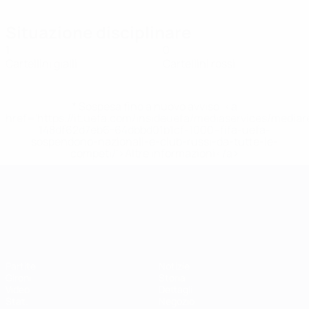
Situazione disciplinare
1
0
Cartellini gialli
Cartellini rossi
* Sospesa fino a nuovo avviso. <a
href='https://it.uefa.com/insideuefa/mediaservices/media
148df62d7eb6-64dbbd01b1cf-1000--fifa-uefa-
sospendono-nazionali-e-club-russi-da-tutte-le-
competi/'>Altre informazioni</a>
Campionati Europei UEFA Unde
Partite
Notizie
Gironi
Storia
Video
Dettagli
Stat.
Negozio