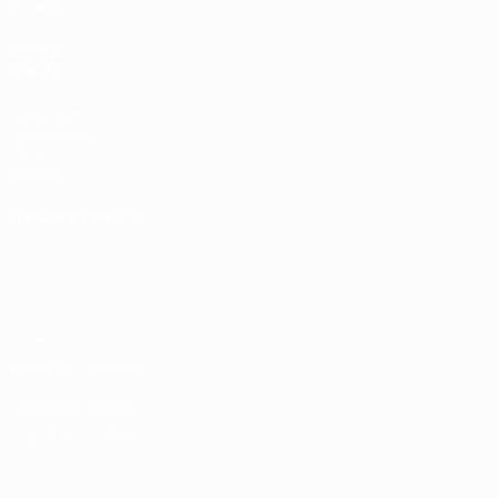
Squadre
VISITA
ANCHE
UEFA.com
Fondazione
UEFA
Negozio
CAMBIA LINGUA
Italiano
English
Français
Deutsch
Русский
Español
Italiano
Português
Privacy
Termini e condizioni
Politica sui cookie
Impostazioni Privacy