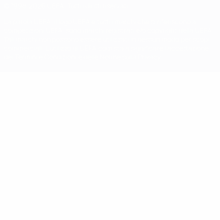
© 1998-2026 UEFA. Tutti i diritti riservati
La parola UEFA, il logo UEFA e tutti i marchi che si riferiscono a
competizioni UEFA, sono marchi registrati e/o copyright della UEFA.
Tali marchi non possono essere utilizzati in nessun modo per scopi
commerciali. L'utilizzo di UEFA.com sta a significare l'accettazione
dei Termini e Condizioni e delle Norme sulla Privacy.