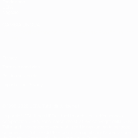
Fondazione
UEFA
Negozio
CAMBIA LINGUA
Italiano
English
Français
Deutsch
Русский
Español
Italiano
Português
Privacy
Termini e condizioni
Politica sui cookie
Impostazioni Privacy
© 1998-2026 UEFA. Tutti i diritti riservati
La parola UEFA, il logo UEFA e tutti i marchi che si riferiscono a
competizioni UEFA, sono marchi registrati e/o copyright della UEFA.
Tali marchi non possono essere utilizzati in nessun modo per scopi
commerciali. L'utilizzo di UEFA.com sta a significare l'accettazione
dei Termini e Condizioni e delle Norme sulla Privacy.