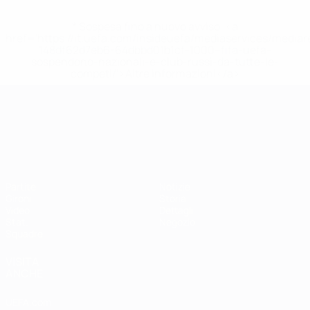
* Sospesa fino a nuovo avviso. <a
href='https://it.uefa.com/insideuefa/mediaservices/media
148df62d7eb6-64dbbd01b1cf-1000--fifa-uefa-
sospendono-nazionali-e-club-russi-da-tutte-le-
competi/'>Altre informazioni</a>
Campionati Europei UEFA Unde
Partite
Notizie
Gironi
Storia
Video
Dettagli
Stat.
Negozio
Squadre
VISITA
ANCHE
UEFA.com