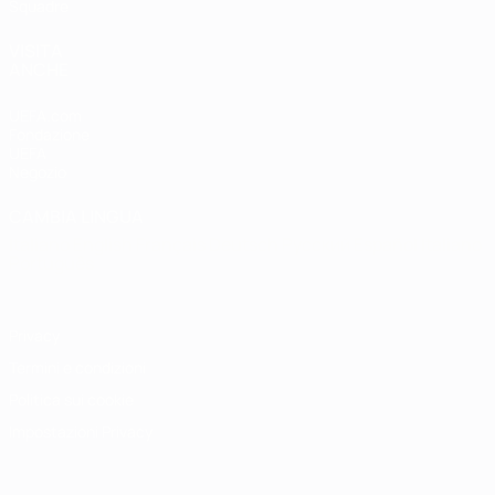
Squadre
VISITA
ANCHE
UEFA.com
Fondazione
UEFA
Negozio
CAMBIA LINGUA
Italiano
English
Français
Deutsch
Русский
Español
Italiano
Português
Privacy
Termini e condizioni
Politica sui cookie
Impostazioni Privacy