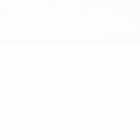
© 1998-2026 UEFA. Tutti i diritti riservati
La parola UEFA, il logo UEFA e tutti i marchi che si riferiscono a
competizioni UEFA, sono marchi registrati e/o copyright della UEFA.
Tali marchi non possono essere utilizzati in nessun modo per scopi
commerciali. L'utilizzo di UEFA.com sta a significare l'accettazione
dei Termini e Condizioni e delle Norme sulla Privacy.