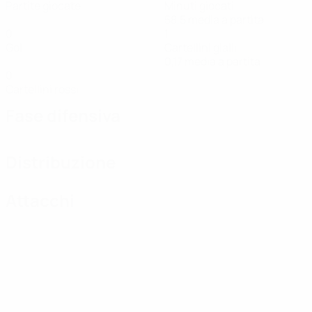
Partite giocate
Minuti giocati
58,5 media a partita
0
1
Gol
Cartellini gialli
0,17 media a partita
0
Cartellini rossi
Fase difensiva
Distribuzione
Attacchi