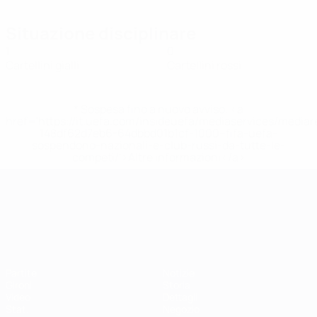
Situazione disciplinare
1
0
Cartellini gialli
Cartellini rossi
* Sospesa fino a nuovo avviso. <a
href='https://it.uefa.com/insideuefa/mediaservices/media
148df62d7eb6-64dbbd01b1cf-1000--fifa-uefa-
sospendono-nazionali-e-club-russi-da-tutte-le-
competi/'>Altre informazioni</a>
Campionati Europei UEFA Unde
Partite
Notizie
Gironi
Storia
Video
Dettagli
Stat.
Negozio