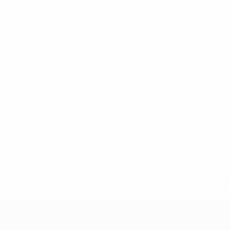
Cartellini rossi
0
Cartellini rossi
efa.com/insideuefa/mediaservices/mediareleases/news/0272-
ionali-e-club-russi-da-tutte-le-competi/'>Altre informazioni
r 21