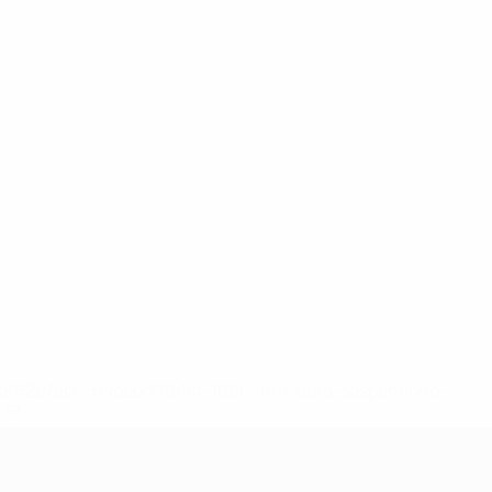
148df62d7eb6-64dbbd01b1cf-1000--fifa-uefa-sospendono-
</a>