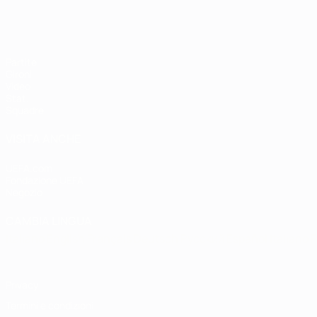
Partite
Gironi
Video
Stat.
Squadre
VISITA ANCHE
UEFA.com
Fondazione UEFA
Negozio
CAMBIA LINGUA
Italiano
English
Français
Deutsch
Русский
Español
Italiano
P
Privacy
Termini e condizioni