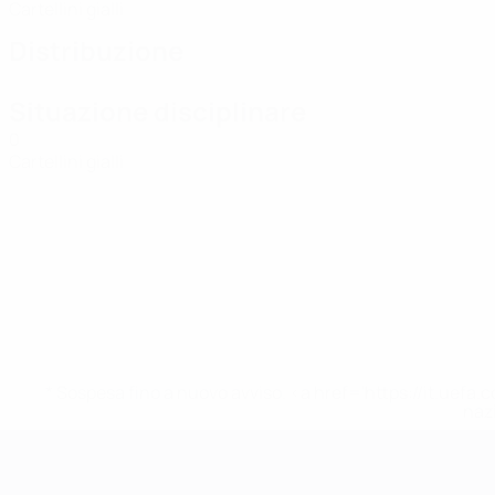
Cartellini gialli
Distribuzione
Situazione disciplinare
0
Cartellini gialli
* Sospesa fino a nuovo avviso. <a href='https://it.u
naz
Campionati Europei UEFA Unde