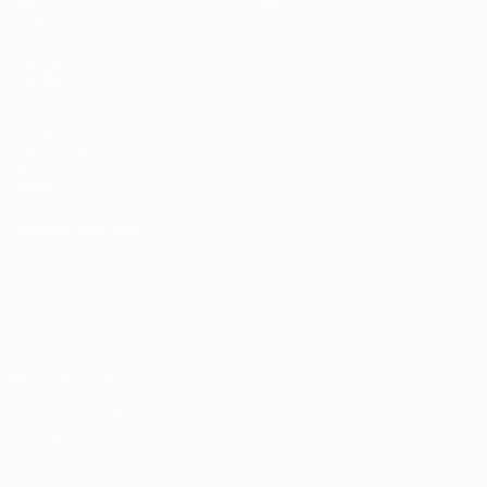
Stat.
Negozio
Squadre
VISITA
ANCHE
UEFA.com
Fondazione
UEFA
Negozio
CAMBIA LINGUA
Italiano
English
Français
Deutsch
Русский
Español
Italiano
Português
Privacy
Termini e condizioni
Politica sui cookie
Impostazioni Privacy