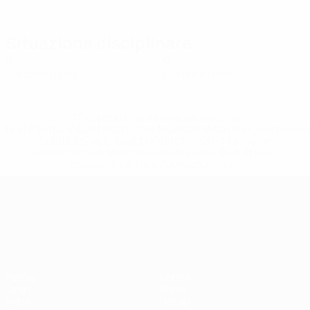
Situazione disciplinare
0
0
Cartellini gialli
Cartellini rossi
* Sospesa fino a nuovo avviso. <a
href='https://it.uefa.com/insideuefa/mediaservices/media
148df62d7eb6-64dbbd01b1cf-1000--fifa-uefa-
sospendono-nazionali-e-club-russi-da-tutte-le-
competi/'>Altre informazioni</a>
Campionati Europei UEFA Unde
Partite
Notizie
Gironi
Storia
Video
Dettagli