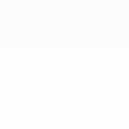
© 1998-2026 UEFA. Tutti i diritti riservati
La parola UEFA, il logo UEFA e tutti i marchi che si riferiscono a
competizioni UEFA, sono marchi registrati e/o copyright della UEFA.
Tali marchi non possono essere utilizzati in nessun modo per scopi
commerciali. L'utilizzo di UEFA.com sta a significare l'accettazione
dei Termini e Condizioni e delle Norme sulla Privacy.