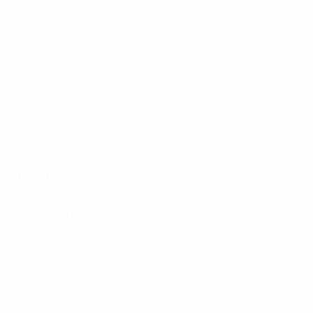
Partite giocate
Minuti giocati
0
0
Gol
Cartellini gialli
0
Cartellini rossi
Portieri
Fase difensiva
Distribuzione
Attacchi