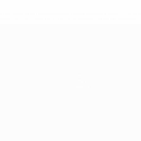
efa.com/insideuefa/mediaservices/mediareleases/news/0272-
ionali-e-club-russi-da-tutte-le-competi/'>Altre informazioni
r 21
Notizie
Storia
Dettagli
Negozio