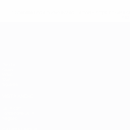
* Sospesa fino a nuovo avviso. <a href='https://it.u
naz
Campionati Europei UEFA Unde
Partite
Gironi
Video
Stat.
Squadre
VISITA ANCHE
UEFA.com
Fondazione UEFA
Negozio
CAMBIA LINGUA