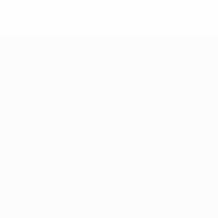
148df62d7eb6-64dbbd01b1cf-1000--fifa-uefa-sospendono-
</a>