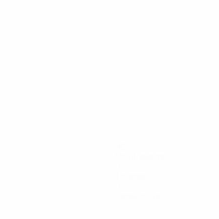
90
Minuti giocati
0
Tiri totali
0
Cartellini gialli