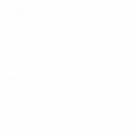
Prossima partita
Europei Under 21
mer 30 set 2026
· Turno di qualificazione
Statistiche principali
1
Partite giocate
0
Gol
0
Assist
0
Cartellini rossi