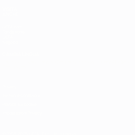
VISITA
ANCHE
UEFA.com
Fondazione
UEFA
Negozio
CAMBIA LINGUA
Italiano
English
Français
Deutsch
Русский
Español
Italiano
Português
Privacy
Termini e condizioni
Politica sui cookie
Impostazioni Privacy
© 1998-2026 UEFA. Tutti i diritti riservati