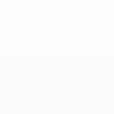
0,72 media a partita
0
0
Assist
Cartellini gialli
0
Cartellini rossi
* Sospesa fino a nuovo avviso. <a
href='https://it.uefa.com/insideuefa/mediaservices/media
148df62d7eb6-64dbbd01b1cf-1000--fifa-uefa-
sospendono-nazionali-e-club-russi-da-tutte-le-
competi/'>Altre informazioni</a>
Campionati Europei UEFA Unde
Partite
Notizie
Gironi
Storia
Video
Dettagli
Stat.
Negozio
Squadre