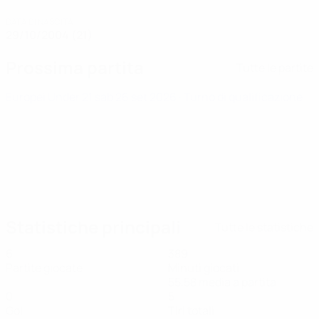
DATA DI NASCITA
29/10/2004 (21)
Prossima partita
Tutte le partite
Europei Under 21
sab 26 set 2026
· Turno di qualificazione
Statistiche principali
Tutte le statistiche
6
389
Partite giocate
Minuti giocati
55,58 media a partita
0
5
Gol
Tiri totali