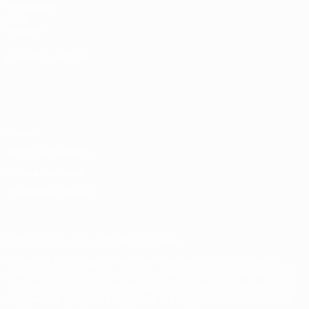
Fondazione
UEFA
Negozio
CAMBIA LINGUA
Italiano
English
Français
Deutsch
Русский
Español
Italiano
Português
Privacy
Termini e condizioni
Politica sui cookie
Impostazioni Privacy
© 1998-2026 UEFA. Tutti i diritti riservati
La parola UEFA, il logo UEFA e tutti i marchi che si riferiscono a
competizioni UEFA, sono marchi registrati e/o copyright della UEFA.
Tali marchi non possono essere utilizzati in nessun modo per scopi
commerciali. L'utilizzo di UEFA.com sta a significare l'accettazione