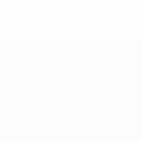
* Sospesa fino a nuovo avviso. <a
href='https://it.uefa.com/insideuefa/mediaservices/media
148df62d7eb6-64dbbd01b1cf-1000--fifa-uefa-
sospendono-nazionali-e-club-russi-da-tutte-le-
competi/'>Altre informazioni</a>
Campionati Europei UEFA Unde
Partite
Notizie
Gironi
Storia
Video
Dettagli
Stat.
Negozio
Squadre
VISITA
ANCHE
UEFA.com