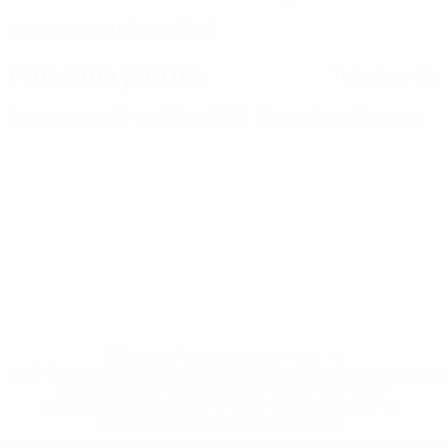
21/3/2005 (21)
DATA DI NASCITA
Prossima partita
Tutte le partite
Europei Under 21
ven 25 set 2026
· Turno di qualificazione
* Sospesa fino a nuovo avviso. <a
href='https://it.uefa.com/insideuefa/mediaservices/media
148df62d7eb6-64dbbd01b1cf-1000--fifa-uefa-
sospendono-nazionali-e-club-russi-da-tutte-le-
competi/'>Altre informazioni</a>