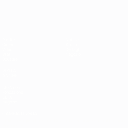
Campionati Europei UEFA Unde
Partite
Notizie
Gironi
Storia
Video
Dettagli
Stat.
Negozio
Squadre
VISITA
ANCHE
UEFA.com
Fondazione
UEFA
Negozio
CAMBIA LINGUA
Italiano
English
Français
Deutsch
Русский
Español
Italiano
Português