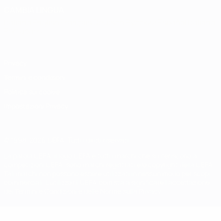
CAMBIA LINGUA
Italiano
English
Français
Deutsch
Русский
Español
Italiano
Português
Privacy
Termini e condizioni
Politica sui cookie
Impostazioni Privacy
© 1998-2026 UEFA. Tutti i diritti riservati
La parola UEFA, il logo UEFA e tutti i marchi che si riferiscono a
competizioni UEFA, sono marchi registrati e/o copyright della UEFA.
Tali marchi non possono essere utilizzati in nessun modo per scopi
commerciali. L'utilizzo di UEFA.com sta a significare l'accettazione
dei Termini e Condizioni e delle Norme sulla Privacy.