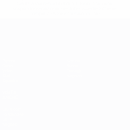
148df62d7eb6-64dbbd01b1cf-1000--fifa-uefa-
sospendono-nazionali-e-club-russi-da-tutte-le-
competi/'>Altre informazioni</a>
Campionati Europei UEFA Unde
Partite
Notizie
Gironi
Storia
Video
Dettagli
Stat.
Negozio
Squadre
VISITA
ANCHE
UEFA.com
Fondazione
UEFA
Negozio