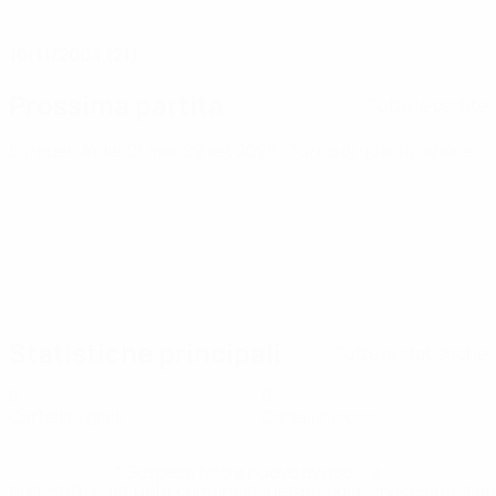
DATA DI NASCITA
16/11/2004 (21)
Prossima partita
Tutte le partite
Europei Under 21
mar 29 set 2026
· Turno di qualificazione
Statistiche principali
Tutte le statistiche
0
0
Cartellini gialli
Cartellini rossi
* Sospesa fino a nuovo avviso. <a
href='https://it.uefa.com/insideuefa/mediaservices/media