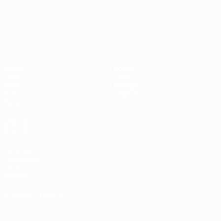
Campionati Europei UEFA Unde
Partite
Notizie
Gironi
Storia
Video
Dettagli
Stat.
Negozio
Squadre
VISITA
ANCHE
UEFA.com
Fondazione
UEFA
Negozio
CAMBIA LINGUA
Italiano
English
Français
Deutsch
Русский
Español
Italiano
Português