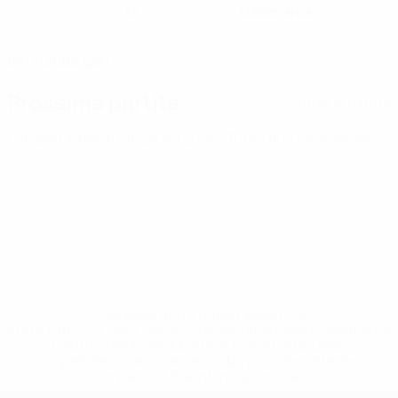
13
Danimarca
NUMERO IN NAZIONALE
PAESE
DATA DI NASCITA
05/3/2004 (22)
Prossima partita
Tutte le partite
Europei Under 21
lun 28 set 2026
· Turno di qualificazione
* Sospesa fino a nuovo avviso. <a
href='https://it.uefa.com/insideuefa/mediaservices/media
148df62d7eb6-64dbbd01b1cf-1000--fifa-uefa-
sospendono-nazionali-e-club-russi-da-tutte-le-
competi/'>Altre informazioni</a>