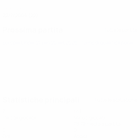
DATA DI NASCITA
22/7/2004 (22)
Prossima partita
Tutte le partite
Europei Under 21
ven 25 set 2026
· Turno di qualificazione
Statistiche principali
Tutte le statistiche
7
551
Partite giocate
Minuti giocati
78,72 media a partita
0
0
Gol
Assist