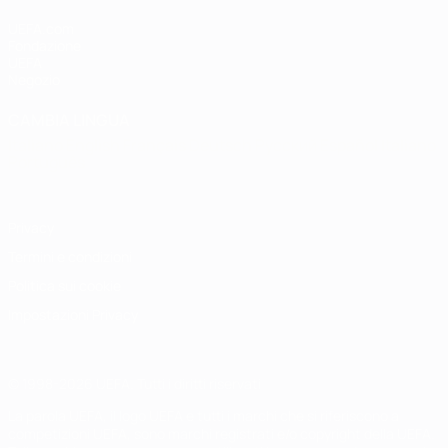
UEFA.com
Fondazione
UEFA
Negozio
CAMBIA LINGUA
Italiano
English
Français
Deutsch
Русский
Español
Italiano
Português
Privacy
Termini e condizioni
Politica sui cookie
Impostazioni Privacy
© 1998-2026 UEFA. Tutti i diritti riservati
La parola UEFA, il logo UEFA e tutti i marchi che si riferiscono a
competizioni UEFA, sono marchi registrati e/o copyright della UEFA.