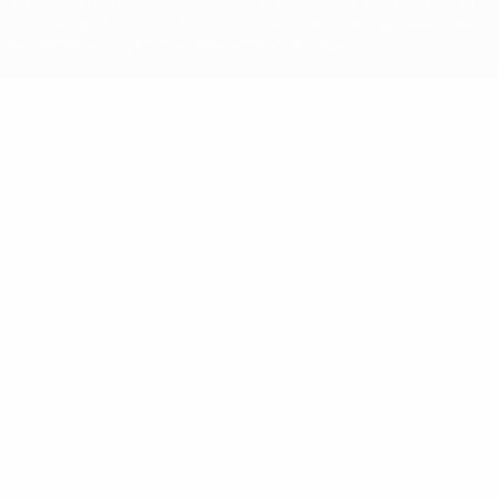
Tali marchi non possono essere utilizzati in nessun modo per scopi
commerciali. L'utilizzo di UEFA.com sta a significare l'accettazione
dei Termini e Condizioni e delle Norme sulla Privacy.