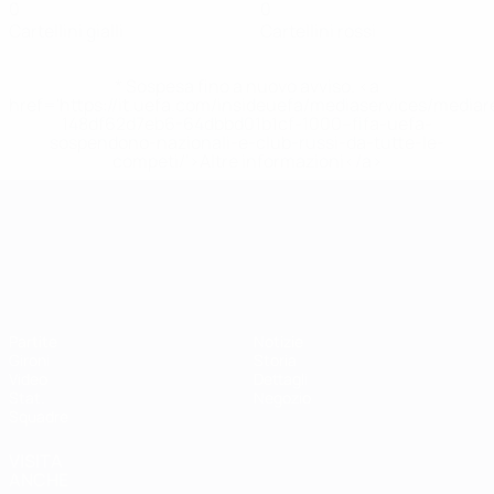
0
0
Cartellini gialli
Cartellini rossi
* Sospesa fino a nuovo avviso. <a
href='https://it.uefa.com/insideuefa/mediaservices/media
148df62d7eb6-64dbbd01b1cf-1000--fifa-uefa-
sospendono-nazionali-e-club-russi-da-tutte-le-
competi/'>Altre informazioni</a>
Campionati Europei UEFA Unde
Partite
Notizie
Gironi
Storia
Video
Dettagli
Stat.
Negozio
Squadre
VISITA
ANCHE