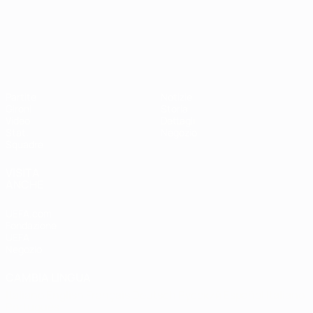
Campionati Europei UEFA Unde
Partite
Notizie
Gironi
Storia
Video
Dettagli
Stat.
Negozio
Squadre
VISITA
ANCHE
UEFA.com
Fondazione
UEFA
Negozio
CAMBIA LINGUA
Italiano
English
Français
Deutsch
Русский
Español
Italiano
Português