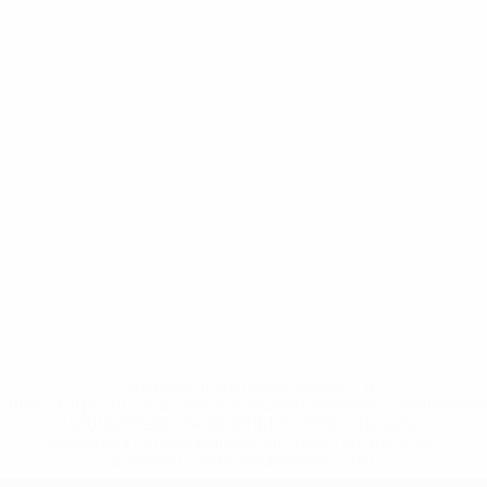
* Sospesa fino a nuovo avviso. <a
href='https://it.uefa.com/insideuefa/mediaservices/media
148df62d7eb6-64dbbd01b1cf-1000--fifa-uefa-
sospendono-nazionali-e-club-russi-da-tutte-le-
competi/'>Altre informazioni</a>