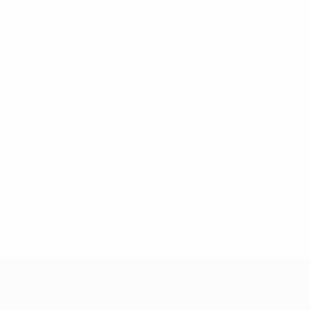
* Sospesa fino a nuovo avviso.
Altre informazioni
Campionati Europei UEFA Unde