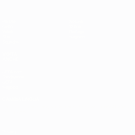
Partite
Notizie
Gironi
Storia
Video
Dettagli
Stat.
Negozio
Squadre
VISITA
ANCHE
UEFA.com
Fondazione
UEFA
Negozio
CAMBIA LINGUA
Italiano
English
Français
Deutsch
Русский
Español
Italiano
Português
Privacy