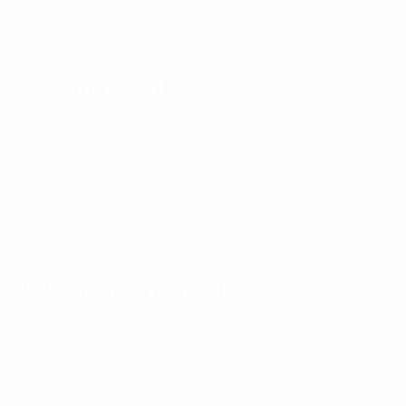
DATA DI NASCITA
23/12/2004 (21)
Prossima partita
Tutte le partite
Europei Under 21
sab 26 set 2026
· Turno di qualificazione
Statistiche principali
Tutte le statistiche
0
0
Cartellini gialli
Cartellini rossi
* Sospesa fino a nuovo avviso. <a
href='https://it.uefa.com/insideuefa/mediaservices/media