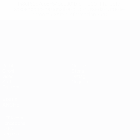
148df62d7eb6-64dbbd01b1cf-1000--fifa-uefa-
sospendono-nazionali-e-club-russi-da-tutte-le-
competi/'>Altre informazioni</a>
Campionati Europei UEFA Unde
Partite
Notizie
Gironi
Storia
Video
Dettagli
Stat.
Negozio
Squadre
VISITA
ANCHE
UEFA.com
Fondazione
UEFA
Negozio