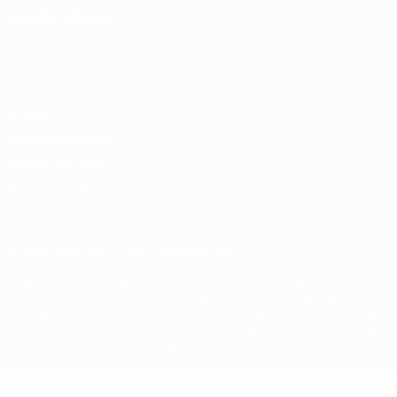
CAMBIA LINGUA
Italiano
English
Français
Deutsch
Русский
Español
Italiano
Português
Privacy
Termini e condizioni
Politica sui cookie
Impostazioni Privacy
© 1998-2026 UEFA. Tutti i diritti riservati
La parola UEFA, il logo UEFA e tutti i marchi che si riferiscono a
competizioni UEFA, sono marchi registrati e/o copyright della UEFA.
Tali marchi non possono essere utilizzati in nessun modo per scopi
commerciali. L'utilizzo di UEFA.com sta a significare l'accettazione
dei Termini e Condizioni e delle Norme sulla Privacy.