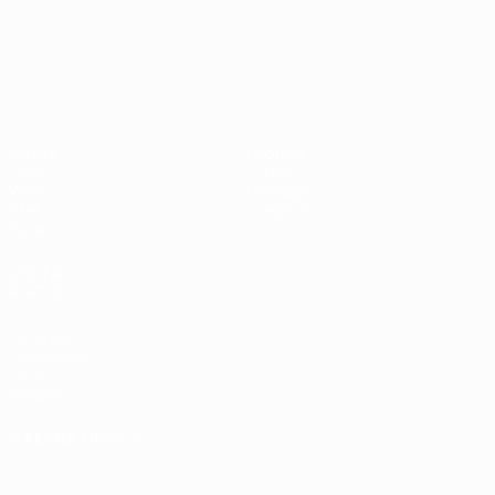
Campionati Europei UEFA Unde
Partite
Notizie
Gironi
Storia
Video
Dettagli
Stat.
Negozio
Squadre
VISITA
ANCHE
UEFA.com
Fondazione
UEFA
Negozio
CAMBIA LINGUA
Italiano
English
Français
Deutsch
Русский
Español
Italiano
Português