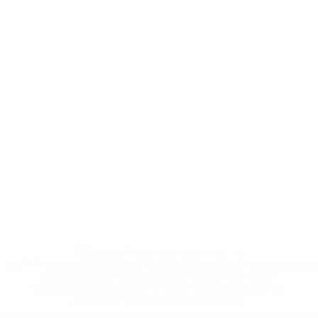
* Sospesa fino a nuovo avviso. <a
href='https://it.uefa.com/insideuefa/mediaservices/media
148df62d7eb6-64dbbd01b1cf-1000--fifa-uefa-
sospendono-nazionali-e-club-russi-da-tutte-le-
competi/'>Altre informazioni</a>