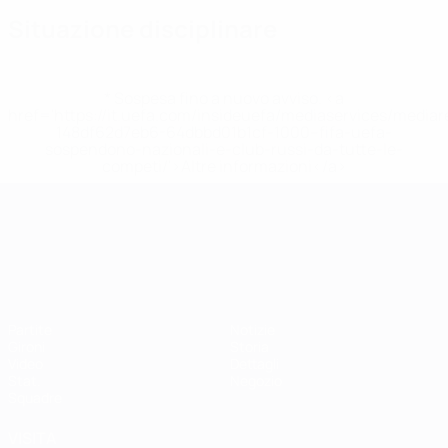
Situazione disciplinare
* Sospesa fino a nuovo avviso. <a
href='https://it.uefa.com/insideuefa/mediaservices/media
148df62d7eb6-64dbbd01b1cf-1000--fifa-uefa-
sospendono-nazionali-e-club-russi-da-tutte-le-
competi/'>Altre informazioni</a>
Campionati Europei UEFA Unde
Partite
Notizie
Gironi
Storia
Video
Dettagli
Stat.
Negozio
Squadre
VISITA