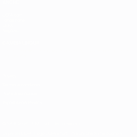
ANCHE
UEFA.com
Fondazione
UEFA
Negozio
CAMBIA LINGUA
Italiano
English
Français
Deutsch
Русский
Español
Italiano
Português
Privacy
Termini e condizioni
Politica sui cookie
Impostazioni Privacy
© 1998-2026 UEFA. Tutti i diritti riservati
La parola UEFA, il logo UEFA e tutti i marchi che si riferiscono a