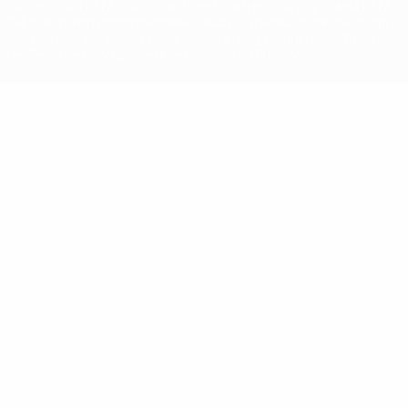
competizioni UEFA, sono marchi registrati e/o copyright della UEFA.
Tali marchi non possono essere utilizzati in nessun modo per scopi
commerciali. L'utilizzo di UEFA.com sta a significare l'accettazione
dei Termini e Condizioni e delle Norme sulla Privacy.