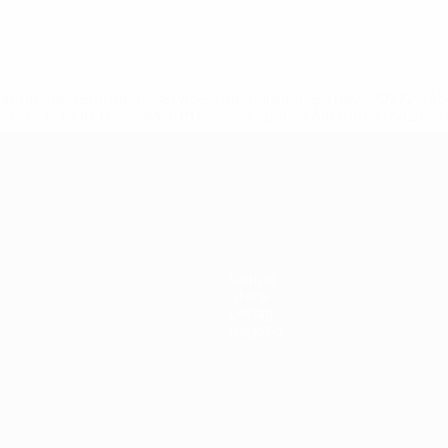
efa.com/insideuefa/mediaservices/mediareleases/news/0272-
ionali-e-club-russi-da-tutte-le-competi/'>Altre informazioni
r 21
Notizie
Storia
Dettagli
Negozio