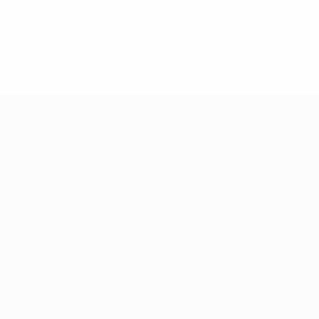
148df62d7eb6-64dbbd01b1cf-1000--fifa-uefa-sospendono-
</a>