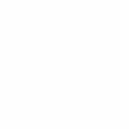
Situazione disciplinare
* Sospesa fino a nuovo avviso. <a href='https://it.u
naz
Campionati Europei UEFA Unde
Partite
Gironi
Video
Stat.
Squadre
VISITA ANCHE
UEFA.com
Fondazione UEFA