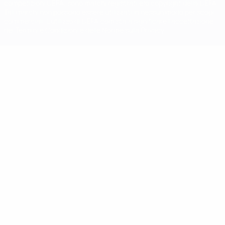
competizioni UEFA, sono marchi registrati e/o copyright della UEFA.
Tali marchi non possono essere utilizzati in nessun modo per scopi
commerciali. L'utilizzo di UEFA.com sta a significare l'accettazione
dei Termini e Condizioni e delle Norme sulla Privacy.