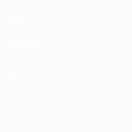
ANCHE
UEFA.com
Fondazione
UEFA
Negozio
CAMBIA LINGUA
Italiano
English
Français
Deutsch
Русский
Español
Italiano
Português
Privacy
Termini e condizioni
Politica sui cookie
Impostazioni Privacy
© 1998-2026 UEFA. Tutti i diritti riservati
La parola UEFA, il logo UEFA e tutti i marchi che si riferiscono a