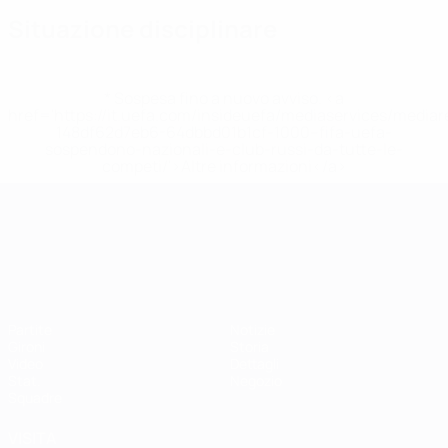
Situazione disciplinare
* Sospesa fino a nuovo avviso. <a
href='https://it.uefa.com/insideuefa/mediaservices/media
148df62d7eb6-64dbbd01b1cf-1000--fifa-uefa-
sospendono-nazionali-e-club-russi-da-tutte-le-
competi/'>Altre informazioni</a>
Campionati Europei UEFA Unde
Partite
Notizie
Gironi
Storia
Video
Dettagli
Stat.
Negozio
Squadre
VISITA