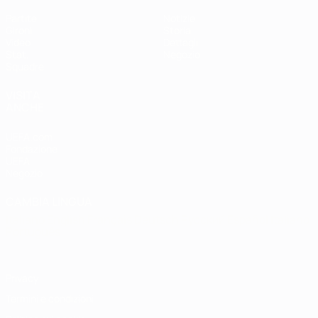
Partite
Notizie
Gironi
Storia
Video
Dettagli
Stat.
Negozio
Squadre
VISITA
ANCHE
UEFA.com
Fondazione
UEFA
Negozio
CAMBIA LINGUA
Italiano
English
Français
Deutsch
Русский
Español
Italiano
Português
Privacy
Termini e condizioni