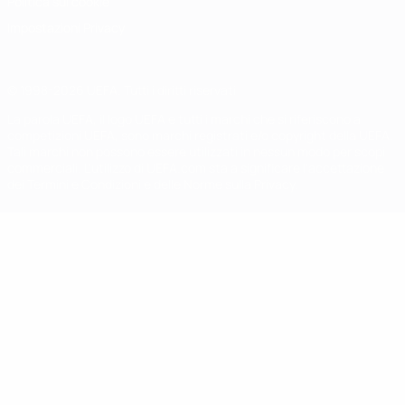
Politica sui cookie
Impostazioni Privacy
© 1998-2026 UEFA. Tutti i diritti riservati
La parola UEFA, il logo UEFA e tutti i marchi che si riferiscono a
competizioni UEFA, sono marchi registrati e/o copyright della UEFA.
Tali marchi non possono essere utilizzati in nessun modo per scopi
commerciali. L'utilizzo di UEFA.com sta a significare l'accettazione
dei Termini e Condizioni e delle Norme sulla Privacy.