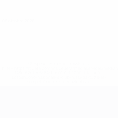
06 ottobre 2026
* Sospesa fino a nuovo avviso. <a
href='https://it.uefa.com/insideuefa/mediaservices/media
148df62d7eb6-64dbbd01b1cf-1000--fifa-uefa-
sospendono-nazionali-e-club-russi-da-tutte-le-
competi/'>Altre informazioni</a>
Campionati Europei UEFA Unde