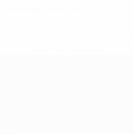
Situazione disciplinare
* Sospesa fino a nuovo avviso. <a
href='https://it.uefa.com/insideuefa/mediaservices/media
148df62d7eb6-64dbbd01b1cf-1000--fifa-uefa-
sospendono-nazionali-e-club-russi-da-tutte-le-
competi/'>Altre informazioni</a>
Campionati Europei UEFA Unde
Partite
Notizie
Gironi
Storia
Video
Dettagli
Stat.
Negozio
Squadre
VISITA