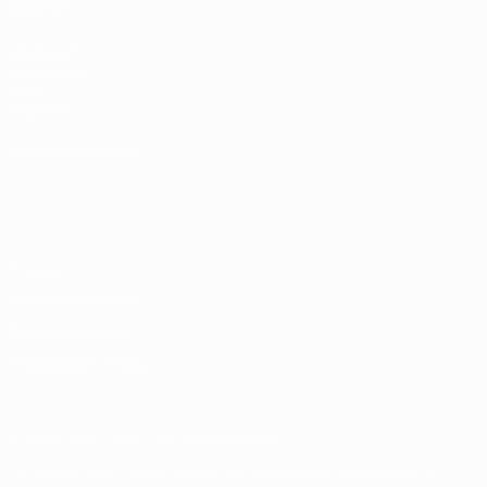
ANCHE
UEFA.com
Fondazione
UEFA
Negozio
CAMBIA LINGUA
Italiano
English
Français
Deutsch
Русский
Español
Italiano
Português
Privacy
Termini e condizioni
Politica sui cookie
Impostazioni Privacy
© 1998-2026 UEFA. Tutti i diritti riservati
La parola UEFA, il logo UEFA e tutti i marchi che si riferiscono a