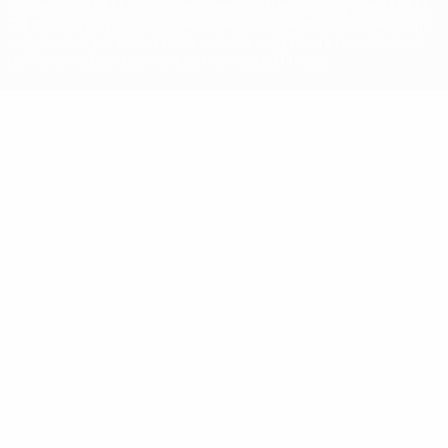
competizioni UEFA, sono marchi registrati e/o copyright della UEFA.
Tali marchi non possono essere utilizzati in nessun modo per scopi
commerciali. L'utilizzo di UEFA.com sta a significare l'accettazione
dei Termini e Condizioni e delle Norme sulla Privacy.