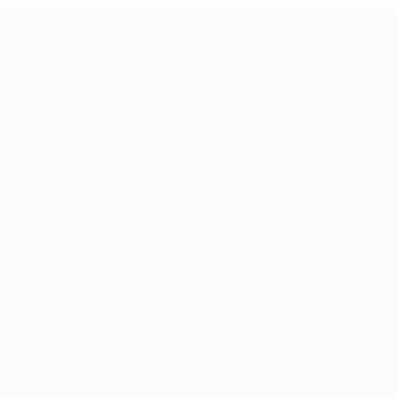
Campionati Europei UEFA Unde
Partite
Notizie
Gironi
Storia
Video
Dettagli
Stat.
Negozio
Squadre
VISITA
ANCHE
UEFA.com
Fondazione
UEFA
Negozio
CAMBIA LINGUA
Italiano
English
Français
Deutsch
Русский
Español
Italiano