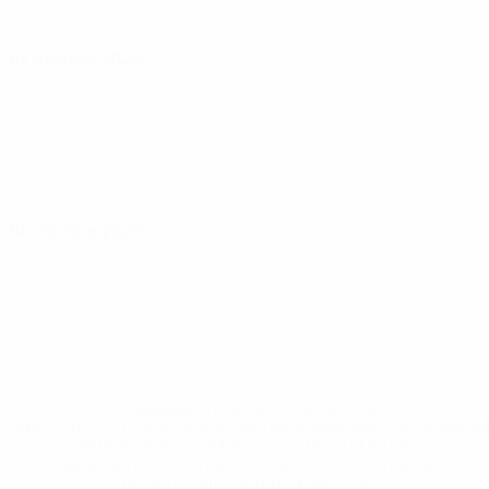
02 ottobre 2026
06 ottobre 2026
* Sospesa fino a nuovo avviso. <a
href='https://it.uefa.com/insideuefa/mediaservices/media
148df62d7eb6-64dbbd01b1cf-1000--fifa-uefa-
sospendono-nazionali-e-club-russi-da-tutte-le-
competi/'>Altre informazioni</a>