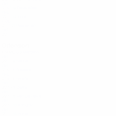
BEL
21
4
1
Delavallee
12
BEL
22
-
-
Epolo
12
COD
21
1
1
Peersman
21
BEL
22
-
-
Difensori
Età
MG
G
Martens
2
BEL
22
-
-
Sabbe
2
BEL
21
4
-
Spileers
3
BEL
21
4
-
Smets
4
BEL
22
5
-
Dams
5
BEL
22
3
-
Van De Perre
6
BEL
22
3
-
Kongolo
13
BEL
20
-
-
Burlet
15