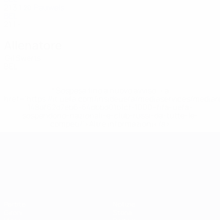
21
3
1
Pauwels
20
BEL
21
1
-
Allenatore
Gil Swerts
BEL
* Sospesa fino a nuovo avviso. <a
href='https://it.uefa.com/insideuefa/mediaservices/media
148df62d7eb6-64dbbd01b1cf-1000--fifa-uefa-
sospendono-nazionali-e-club-russi-da-tutte-le-
competi/'>Altre informazioni</a>
Campionati Europei UEFA Unde
Partite
Notizie
Gironi
Storia