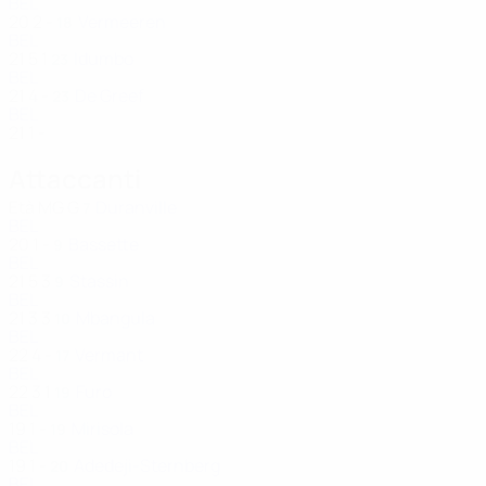
BEL
20
2
-
Vermeeren
18
BEL
21
5
1
Idumbo
23
BEL
21
4
-
De Greef
23
BEL
21
1
-
Attaccanti
Età
MG
G
Duranville
7
BEL
20
1
-
Bassette
9
BEL
21
5
3
Stassin
9
BEL
21
3
3
Mbangula
10
BEL
22
4
-
Vermant
17
BEL
22
3
1
Furo
19
BEL
19
1
-
Mirisola
19
BEL
19
1
-
Adedeji-Sternberg
20
BEL