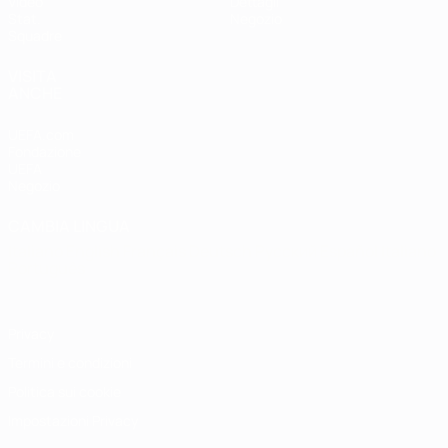
Video
Dettagli
Stat.
Negozio
Squadre
VISITA
ANCHE
UEFA.com
Fondazione
UEFA
Negozio
CAMBIA LINGUA
Italiano
English
Français
Deutsch
Русский
Español
Italiano
Português
Privacy
Termini e condizioni
Politica sui cookie
Impostazioni Privacy