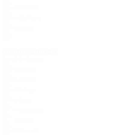
BEL
20
-
-
Piedfort
15
BEL
21
2
-
De Roeve
16
BEL
21
1
-
Noubi
22
BEL
21
2
-
Centrocampisti
Età
MG
G
Servais
6
BEL
21
3
-
Moreira
7
BEL
22
2
1
Boende
8
BEL
21
1
-
Delorge
8
BEL
22
1
-
Claes
8
BEL
22
-
-
Verkooijen
11
BEL
19
-
-
Mokio
14
BEL
18
4
1
Bounida
15