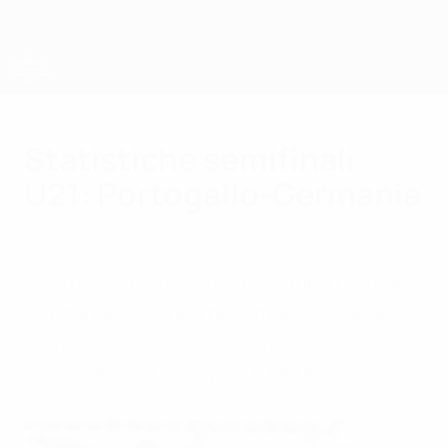
Passa
al
contenuto
principale
Campionati Europei UEFA Under 21
Statistiche semifinali
U21: Portogallo-Germania
venerdì 26 giugno 2015
Il Portogallo, vincitore del Gruppo B, sfida la
Germania, seconda nel Gruppo A, sabato a
Olomuc in occasione della prima semifinale
dei Campionati Europei UEFA Under 21.