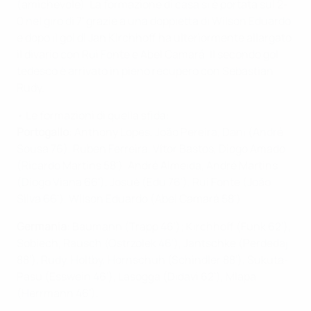
(amichevole). La formazione di casa si è portata sul 2-
0 nel giro di 7' grazie a una doppietta di Wilson Eduardo
e dopo il gol di Jan Kirchhoff ha ulteriormente allargato
il divario con Rui Fonte e Abel Camará. Il secondo gol
tedesco è arrivato in pieno recupero con Sebastian
Rudy.
• Le formazioni di quella sfida:
Portogallo
: Anthony Lopes, João Pereira, Dani (André
Sousa 76), Ruben Ferreira, Vítor Bastos, Diogo Amado
(Ricardo Martins 58'), André Almeida, André Martins
(Diogo Viana 66'), Josué (Edu 76'), Rui Fonte (João
Silva 66'), Wilson Eduardo (Abel Camará 58')
Germania
: Baumann (Trapp 46'); Kirchhoff (Funk 62'),
Sobiech, Rausch (Ostrzolek 46'), Jantschke (Perdedaj
88'), Rudy, Holtby, Hornschuh (Schindler 88'), Sukuta-
Pasu (Esswein 46'), Lasogga (Didavi 62'), Mlapa
(Herrmann 46').