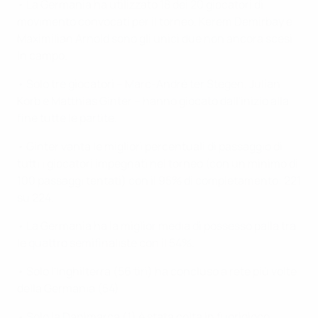
• La Germania ha utilizzato 18 dei 20 giocatori di
movimento convocati per il torneo. Kerem Demirbay e
Maximilian Arnold sono gli unici due non ancora scesi
in campo.
• Solo tre giocatori – Marc-André ter Stegen, Julian
Korb e Matthias Ginter – hanno giocato dall'inizio alla
fine tutte le partite.
• Ginter vanta le migliori percentuali di passaggio di
tutti i giocatori impegnati nel torneo (con un minimo di
100 passaggi tentati) con il 95% di completamento: 221
su 224.
• La Germania ha la miglior media di possesso palla tra
le quattro semifinaliste con il 54%.
• Solo l'Inghilterra (56 tiri) ha concluso a rete più volte
della Germania (54).
• Solo la Danimarca (1) è stata colta in fuorigioco