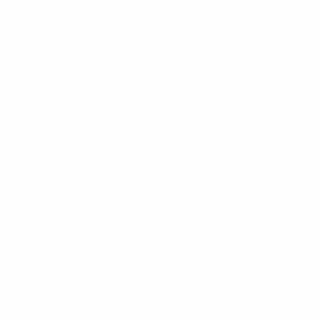
Ultime cinque partite (dalla più recente): PPVSP
Capocannoniere del torneo: Gonçalo Paciencia, João
Mário (both 2)
Capocannoniere delle qualificazioni: Ricardo (5)
Germania
Ultime cinque partite (dalla più recente): PVPSP
Capocannoniere del torneo: Kevin Volland (2)
Capocannoniere delle qualificazioni: Philipp Hoffman
(7)
Giocatori della nazionale maggiore in
squadra
(presenze)
Portogallo
• Otto giocatori, con 26 presenze complessive
William Carvalho (13), João Mário (3), Rafa Silva (3),
Raphael Guerreiro (2), Ivan Cavaleiro (2), Paulo
Oliveira (1), Ricardo Horta (1), Bernarndo Silva (1)