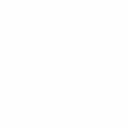
• La Germania sogna il suo secondo titolo continentale
sei anni dopo il primo trionfo, ottenuto con l'attuale Ct
Horst Hrubesch in panchina.
• Entrambe le squadre sono imbattute e giocano per la
prima volta a Olomouc. Il Portogallo aveva disputato la
fase a gironi a Uherske Hradiste, la Germania nelle due
sedi di Praga.
Precedenti in semifinale
Portogallo (V1 S1)
• 05/06/2004 (Bochum): Italia - Portogallo 3-1
• 15/04/1994 (Montpellier): Portogallo - Spagna 2-0
Germany (V2 S0)
• 26/06/2009 (Helsingborg): Italia - Germania 0-1
• 21/04/1982 (Kharkiv): Unione Sovietica - Germania
3-4