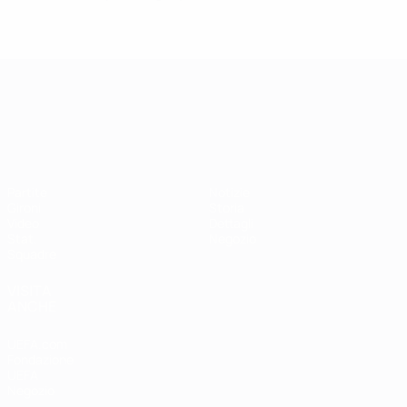
Campionati Europei UEFA Unde
Partite
Notizie
Gironi
Storia
Video
Dettagli
Stat.
Negozio
Squadre
VISITA
ANCHE
UEFA.com
Fondazione
UEFA
Negozio