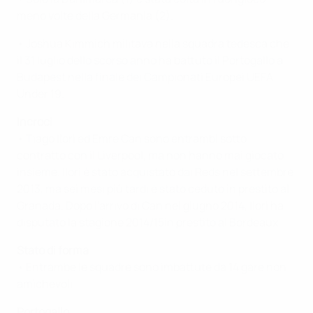
meno volte della Germania (2).
• Joshua Kimmich militava nella squadra tedesca che
il 31 luglio dello scorso anno ha battuto il Portogallo a
Budapest nella finale dei Campionati Europei UEFA
Under 19.
Incroci
• Tiago Ilori ed Emre Can sono entrambi sotto
contratto con il Liverpool, ma non hanno mai giocato
insieme. Ilori è stato acquistato dai Reds nel settembre
2013, ma sei mesi più tardi è stato ceduto in prestito al
Granada. Dopo l'arrivo di Can nel giugno 2014, Ilori ha
disputato la stagione 2014/15in prestito al Bordeaux.
Stato di forma
• Entrambe le squadre sono imbattute da 14 gare non
amichevoli
Portogallo