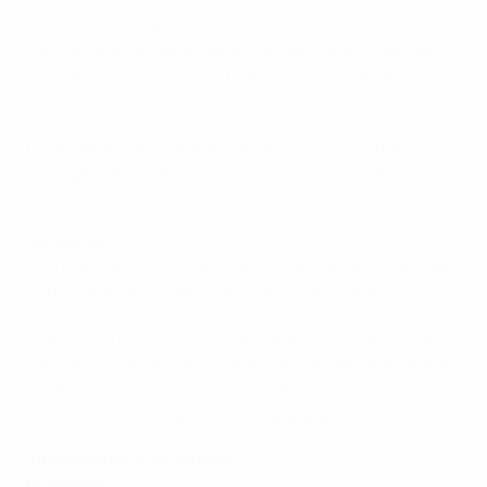
• Il miglior risultato risale al 1996, quando i lusitani
vennero battuti dall'Argentina in semifinale e persero
poi la medaglia di bronzo, battuti 5-0 dal Brasile.
• Cristiano Ronaldo prese parte alle Olimpiadi 2004 un
mese dopo aver disputato UEFA EURO 2004, ma il
Portogallo perse due partite su tre, contro Iraq e
Costarica, entrambe per 4-2.
Germania
• La Germania vanta otto partecipazioni alle Olimpiadi
(1912, 1928, 1936, 1952, 1956, 1972, 1984, 1988).
• Nel 1998 ha conquistato la medaglia di bronzo a Seul
con una squadra che comprendeva Jürgen Klinsmann,
Karlheinz Riedle e Thomas Hässler. Quella è stata
anche l'ultima partecipazione tedesca.
Informazioni sulle squadre
Portogallo