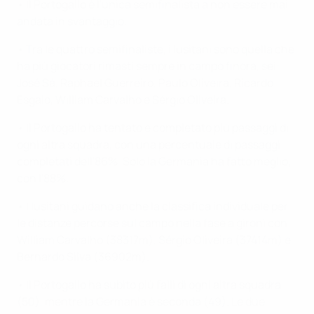
• Il Portogallo è l'unica semifinalista a non essere mai
andata in svantaggio.
• Tra le quattro semifinaliste, i lusitani sono quella che
ha più giocatori rimasti sempre in campo finora, sei:
José Sá, Raphael Guerreiro, Paulo Oliveira, Ricardo
Esgaio, William Carvalho e Sérgio Oliveira.
• Il Portogallo ha tentato e completato più passaggi di
ogni altra squadra, con una percentuale di passaggi
completati dell'86%. Solo la Germania ha fatto meglio,
con l'88%.
• I lusitani guidano anche la classifica individuale per
le distanze percorse sul campo nella fase a gironi con
William Carvalho (38317m), Sérgio Oliveira (37414m) e
Bernardo Silva (36902m).
• Il Portogallo ha subito più falli di ogni altra squadra
(50), mentre la Germania è seconda (49). Le due