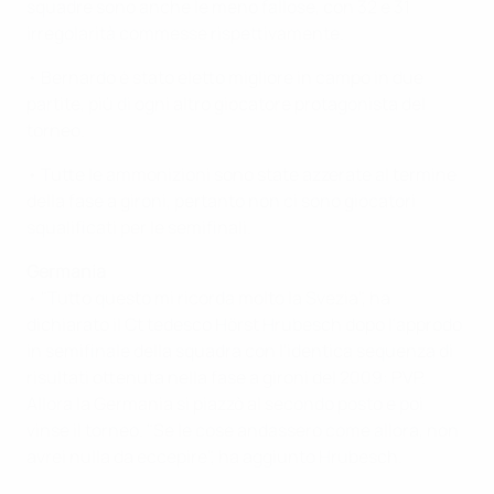
squadre sono anche le meno fallose, con 32 e 31
irregolarità commesse rispettivamente.
• Bernardo è stato eletto migliore in campo in due
partite, più di ogni altro giocatore protagonista del
torneo.
• Tutte le ammonizioni sono state azzerate al termine
della fase a gironi, pertanto non ci sono giocatori
squalificati per le semifinali.
Germania
• "Tutto questo mi ricorda molto la Svezia", ha
dichiarato il Ct tedesco Hörst Hrubesch dopo l'approdo
in semifinale della squadra con l'identica sequenza di
risultati ottenuta nella fase a gironi del 2009: PVP.
Allora la Germania si piazzò al secondo posto e poi
vinse il torneo. "Se le cose andassero come allora, non
avrei nulla da eccepire", ha aggiunto Hrubesch.