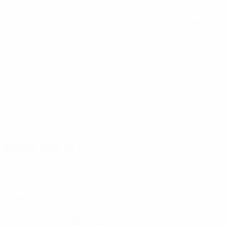
ha segnato entrambi i gol tedeschi nel successo 2-1 sul
Belgio nella finale dei Campionati Europei UEFA 1980.
© 1998-2026 UEFA. All rights reserved.
Ultimo aggiornamento: venerdì 26 giugno 2015
Scelti per te
Germania in semifinale, delusione ceca
Esgaio pronto per la sfida con la Germania
EURO U21, cinque dei gol più belli