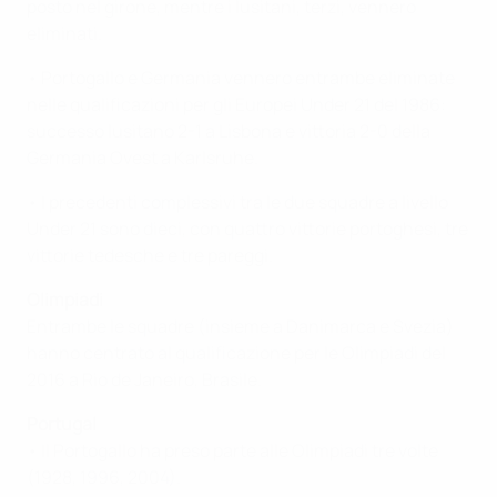
posto nel girone, mentre i lusitani, terzi, vennero
eliminati.
• Portogallo e Germania vennero entrambe eliminate
nelle qualificazioni per gli Europei Under 21 del 1986:
successo lusitano 2-1 a Lisbona e vittoria 2-0 della
Germania Ovest a Karlsruhe.
• I precedenti complessivi tra le due squadre a livello
Under 21 sono dieci, con quattro vittorie portoghesi, tre
vittorie tedesche e tre pareggi.
Olimpiadi
Entrambe le squadre (insieme a Danimarca e Svezia)
hanno centrato al qualificazione per le Olimpiadi del
2016 a Rio de Janeiro, Brasile.
Portugal
• Il Portogallo ha preso parte alle Olimpiadi tre volte
(1928, 1996, 2004).