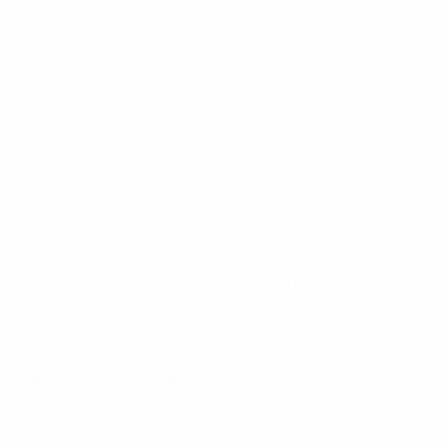
• Il Portogallo si è aggiudicato entrambi i precedenti tra
le due squadre nelle fasi finali Under 21. Nel 2004 ha
eliminato la Germania imponendosi 2-1 a Magonza
nell'ultima gara della fase a gironi, grazie al gol-partita
firmato al 78' da Lourenço dopo le reti di Hugo Almeida
e Bastian Schweinsteiger.
• I lusitani si sono poi ripetuti nel 2006, in casa,
vincendo 1-0 a Guimaraes l'ultima gara della fase a
gironi grazie un gol di João Moutinho al 4' di recupero. Il
Portogallo era già eliminato dal torneo.
• L'ultimo successo tedesco contro il Portogallo in gare
non amichevoli risale a prima della riunificazione,
quando la Germania Ovest si impose 2-1 nelle
qualificazioni ai Campionati Europei UEFA Under 21
1998 nel dicembre 1996, con doppietta di Kai Michalke.
Le due squadre pareggiarono 1-1 a Francoforte nel
settembre successivo e i tedeschi ottennero il primo