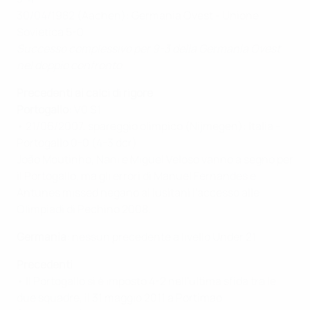
30/04/1982 (Aachen): Germania Ovest - Unione
Sovietica 5-0
Successo complessivo per 9-3 della Germania Ovest
nel doppio confronto
Precedenti ai calci di rigore
Portogallo
: V0 S1
• 21/06/2007, spareggio olimpico (Nijmegen): Italia -
Portogallo 0-0 (4-3 dcr)
João Moutinho, Nani e Miguel Veloso vanno a segno per
il Portogallo, ma gli errori di Manuel Fernandes e
Antunes missed negano ai lusitani l'accesso alle
Olimpiadi di Pechino 2008.
Germania
: nessun precedente a livello Under 21
Precedenti
• Il Portogallo si è imposto 4-2 nell'ultima sfida tra le
due squadre, il 31 maggio 2011 a Portimao