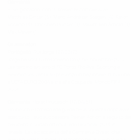
Germania
• Sei giocatori, con 15 presenze complessive
Matthias Ginter (5), Marc-André ter Stegen (4), Kevin
Volland (3), Christian Günter (1), Maximilian Arnold (1),
Max Meyer (1)
Gli allenatori
Portogallo
: Rui Jorge (27/03/73)
Jorge ha sostituito Oceano Cruz nel novembre 2010.
L'ex terzino sinistro di FC Porto, Rio Ave, Sporting e
Belenenses vanta 45 presenze in nazionale, di cui una
a UEFA EURO 2004 e tre alla Coppa del Mondo FIFA
2006.
Germania
: Horst Hrubesch (17/04/51)
Hrubesch è tornato alla guida della squadra dopo aver
sostituito il suo successore Rainer Adrion a seguito dei
deludenti risultati ottenuti alle fasi finali 2013 in
Israele. L'ex attaccante della Germania Ovest, che
aveva guidato l'Under 21 al trionfo del 2009 in Svezia,