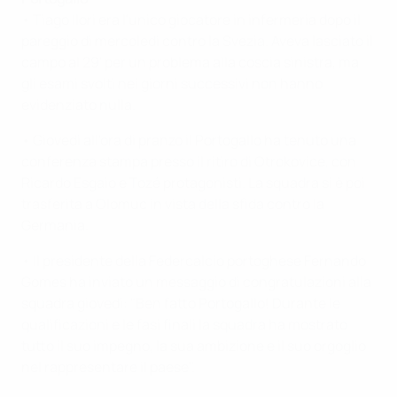
• Tiago Ilori era l'unico giocatore in infermeria dopo il
pareggio di mercoledì contro la Svezia. Aveva lasciato il
campo al 29' per un problema alla coscia sinistra, ma
gli esami svolti nei giorni successivi non hanno
evidenziato nulla.
• Giovedì all'ora di pranzo il Portogallo ha tenuto una
conferenza stampa presso il ritiro di Otrokovice, con
Ricardo Esgaio e Tozé protagonisti. La squadra si è poi
trasferita a Olomuc in vista della sfida contro la
Germania.
• Il presidente della Federcalcio portoghese Fernando
Gomes ha inviato un messaggio di congratulazioni alla
squadra giovedì: "Ben fatto Portogallo! Durante le
qualificazioni e le fasi finali la squadra ha mostrato
tutto il suo impegno, la sua ambizione e il suo orgoglio
nel rappresentare il paese".