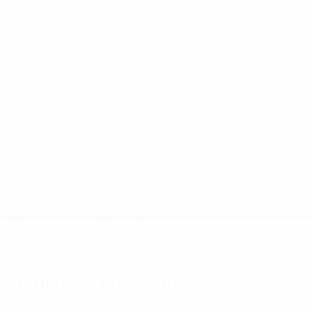
Passa
al
contenuto
principale
Campionati Europei UEFA Under 21
Slovacchia vs Kazakistan
Aggiornamenti
Gruppo
Info partita
Statistiche principali