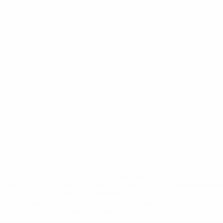
* Sospesa fino a nuovo avviso. <a
href='https://it.uefa.com/insideuefa/mediaservices/media
148df62d7eb6-64dbbd01b1cf-1000--fifa-uefa-
sospendono-nazionali-e-club-russi-da-tutte-le-
competi/'>Altre informazioni</a>