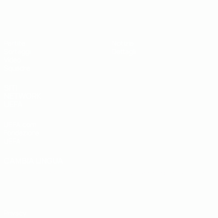
UEFA Under 19
Partite
Notizie
Sorteggi
Dettagli
Video
Squadre
SITI
NETWORK
UEFA
UEFA.com
Fondazione
UEFA
CAMBIA LINGUA
Italiano
English
Français
Deutsch
Русский
Español
Italiano
Português
Privacy