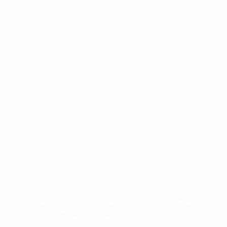
* Sospesa fino a nuovo avviso. <a
href='https://it.uefa.com/insideuefa/mediaservices/media
148df62d7eb6-64dbbd01b1cf-1000--fifa-uefa-
sospendono-nazionali-e-club-russi-da-tutte-le-
competi/'>Altre informazioni</a>