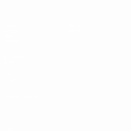
UEFA Under 19
Partite
Notizie
Sorteggi
Dettagli
Video
Squadre
SITI
NETWORK
UEFA
UEFA.com
Fondazione
UEFA
CAMBIA LINGUA
Italiano
English
Français
Deutsch
Русский
Español
Italiano
Português
Privacy